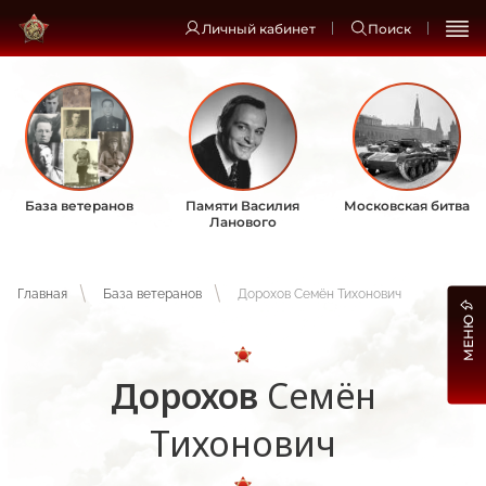
Личный кабинет
Поиск
База ветеранов
Памяти Василия
Московская битва
Ланового
Главная
База ветеранов
Дорохов Семён Тихонович
МЕНЮ
Дорохов
Семён
Тихонович