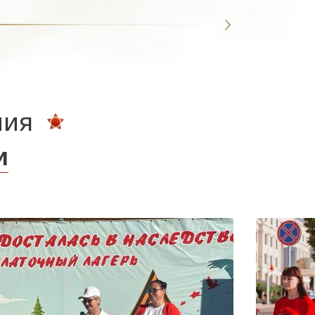
ния
и