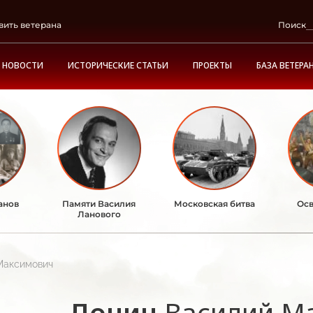
вить ветерана
Поиск
НОВОСТИ
ИСТОРИЧЕСКИЕ СТАТЬИ
ПРОЕКТЫ
БАЗА ВЕТЕРА
анов
Памяти Василия
Московская битва
Осв
Ланового
Максимович
Донин
Василий М