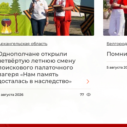
Архангельская область
Белгород
Однополчане открыли
Помни
четвёртую летнюю смену
поискового палаточного
5 августа 2
лагеря «Нам память
досталась в наследство»
 августа 2026
77