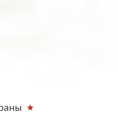
ераны