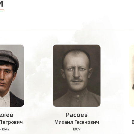
и
лев
Расоев
Петрович
Михаил Гасанович
- 1942
1907