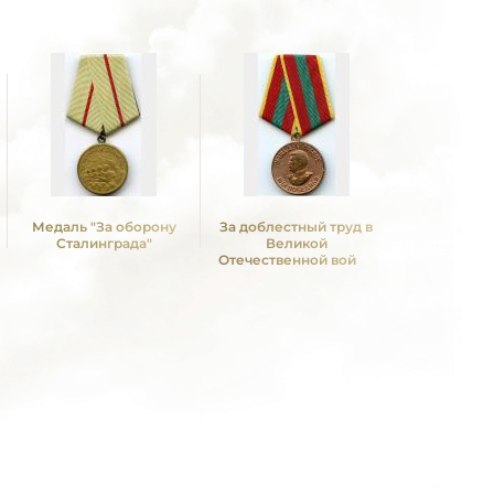
Медаль "За оборону
За доблестный труд в
Сталинграда"
Великой
Отечественной войне
1941—1945 гг.