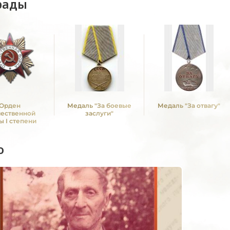
рады
Орден
Медаль "За боевые
Медаль "За отвагу"
чественной
заслуги"
ы I степени
о