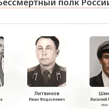
Бессмертный полк Росси
Литвинов
Шме
а
Иван Федосеевич
Василий 
1908 