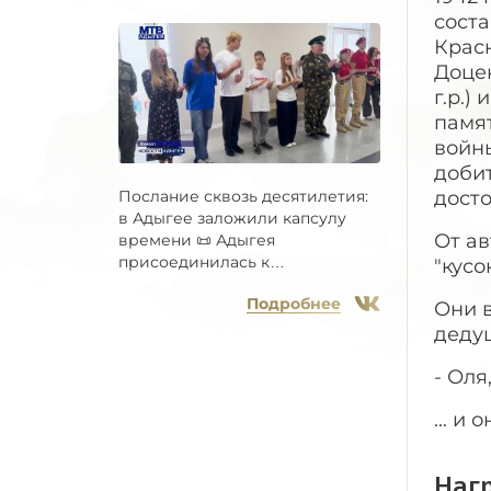
сост
Крас
Доцен
г.р.)
памят
войны
добит
досто
Послание сквозь десятилетия:
в Адыгее заложили капсулу
От ав
времени 📜 Адыгея
присоединилась к
"кусо
Всероссийской...
Подробнее
Они в
дедуш
- Оля
... и
Наг