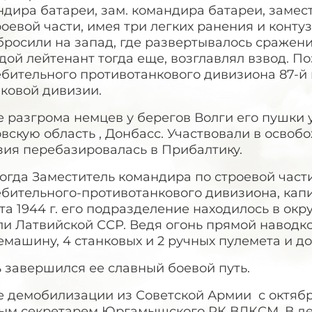
ндира батареи, зам. командира батареи, заме
оевой части, имея три легких ранения и контуз
росили на запад, где развертывалось сражени
ой лейтенант тогда еще, возглавлял взвод. П
ебительного противотанкового дивизиона 87-
лковой дивизии.
 разгрома немцев у берегов Волги его пушки 
вскую область , Донбасс. Участвовали в освоб
зия перебазировалась в Прибалтику.
огда Заместитель командира по строевой части
бительного-противотанкового дивизиона, капи
та 1944 г. его подразделение находилось в о
и Латвийской ССР. Ведя огонь прямой наводко
машину, 4 станковых и 2 ручных пулемета и до
 завершился ее славный боевой путь.
е демобилизации из Советской Армии с октябр
ым секретарем Юргамышского РК ВЛКСМ. В де