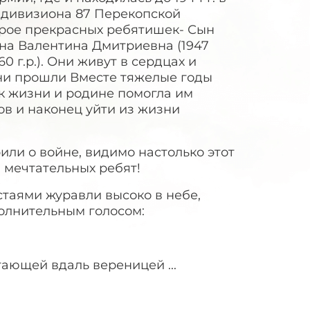
о дивизиона 87 Перекопской
трое прекрасных ребятишек- Сын
ина Валентина Дмитриевна (1947
 г.р.). Они живут в сердцах и
 Они прошли Вместе тяжелые годы
к жизни и родине помогла им
ов и наконец уйти из жизни
или о войне, видимо настолько этот
 мечтательных ребят!
стаями журавли высоко в небе,
волнительным голосом:
етающей вдаль вереницей ...