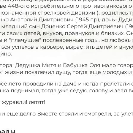
аве 448-ого истребительного противотанковог
нознаменной стрелковой дивизии ), родились 
ко Анатолий Дмитриевич (1945 г.р), дочь- Дуд
 и младший сын Доценко Сергей Дмитриевич (1960
и своих детей, внуков, правнуков и близких.
 и "плачущие" послевоенные годы, но любовь 
ься успехов в карьере, вырастить детей и внук
йно.
тора: Дедушка Митя и Бабушка Оля мало говор
к" жизни покалечил душу, тогда еще молодых и
се лето проводили на даче и когда пролетали 
ка поднимал, тогда уже седую голову и звал 
, журавли! летят!
 они еще долго Вместе стояли и смотрели, за ул
рады