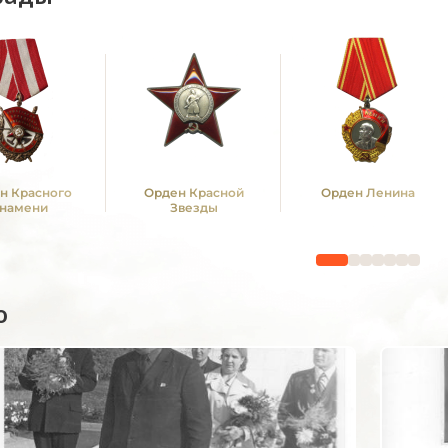
н Красного
Орден Красной
Орден Ленина
намени
Звезды
о