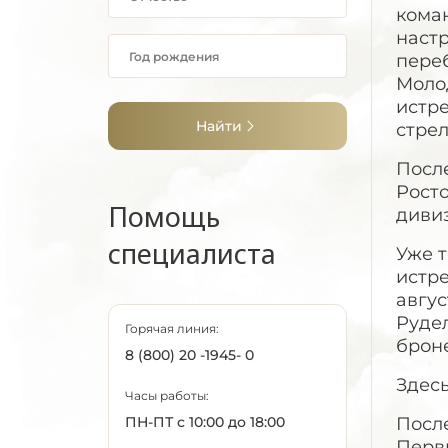
кома
настр
переб
Молод
истр
Найти
стре
После
Росто
Помощь
диви
специалиста
Уже т
истре
авгус
Рудел
Горячая линия:
броне
8 (800) 20 -1945- 0
Здесь
Часы работы:
ПН-ПТ с 10:00 до 18:00
Посл
Перв