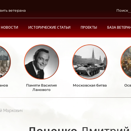
вить ветерана
Поиск
НОВОСТИ
ИСТОРИЧЕСКИЕ СТАТЬИ
ПРОЕКТЫ
БАЗА ВЕТЕРА
анов
Памяти Василия
Московская битва
Осв
Ланового
й Маркович
Доценко
Дмитрий