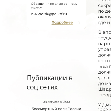
Обращения по электронному
секре
адресу:
по де
1945poisk@polkrf.ru
оконч
где и
Подробнее
В апр
трудя
парт
управ
долж
конт
1963 
должн
Публикации в
упра
до ма
соц.сетях
Шадри
прод
08 августа в 13:00
У Дми
Бессмертный полк России
1942 