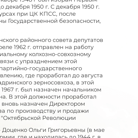
декабря 1950 г. С декабря 1950 г.
урсах при ЦК КПСС, после
ны Государственной безопасности,
нского районного совета депутатов
реле 1962 г. отправлен на работу
иальному колхозно-совхозному
связи с упразднением этой
партийно-государственного
лению, где проработал до августа
Шадринского зерносовхоза, в этой
 1967 г. был назначен начальником
на. В этой должности проработал
 г. вновь назначен Директором
за по производству и продажи
м "Октябрьской Революции
 Доценко Ольги Григорьевны (в мае
мии, где и находилась до 1944 г. в