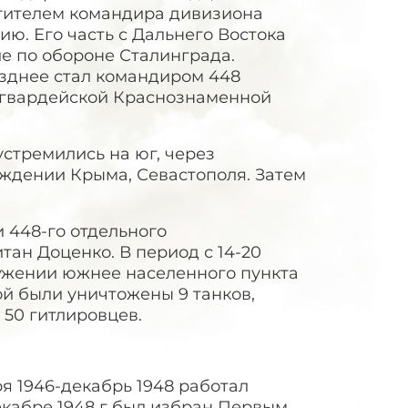
стителем командира дивизиона
ию. Его часть с Дальнего Востока
е по обороне Сталинграда.
озднее стал командиром 448
й гвардейской Краснознаменной
устремились на юг, через
ождении Крыма, Севастополя. Затем
 448-го отдельного
тан Доценко. В период с 14-20
кружении южнее населенного пункта
й были уничтожены 9 танков,
 50 гитлировцев.
я 1946-декабрь 1948 работал
кабре 1948 г был избран Первым