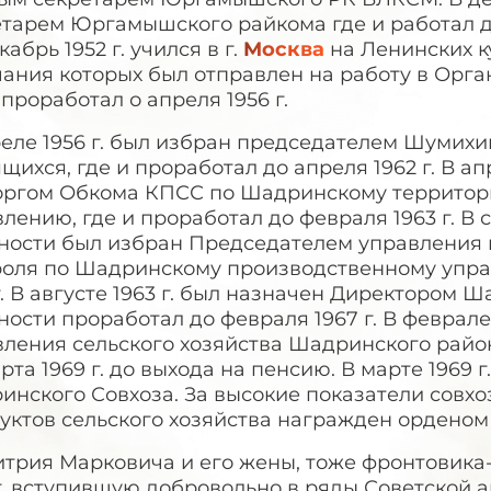
тарем Юргамышского райкома где и работал до 
кабрь 1952 г. учился в г.
Москва
на Ленинских к
ания которых был отправлен на работу в Орга
 проработал о апреля 1956 г.
еле 1956 г. был избран председателем Шумихи
щихся, где и проработал до апреля 1962 г. В ап
оргом Обкома КПСС по Шадринскому территор
лению, где и проработал до февраля 1963 г. В 
ности был избран Председателем управления 
роля по Шадринскому производственному управ
г. В августе 1963 г. был назначен Директором 
ости проработал до февраля 1967 г. В феврале
вления сельского хозяйства Шадринского райо
рта 1969 г. до выхода на пенсию. В марте 1969
нского Совхоза. За высокие показатели совхо
уктов сельского хозяйства награжден ордено
трия Марковича и его жены, тоже фронтовика-
г. вступившую добровольно в ряды Советской ар