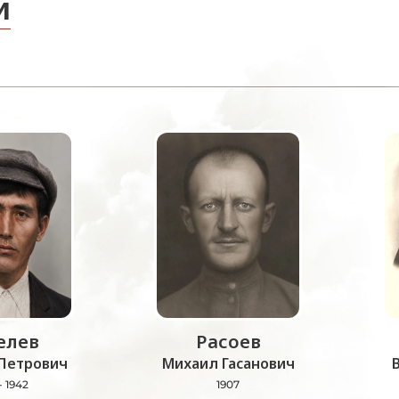
и
лев
Расоев
Петрович
Михаил Гасанович
- 1942
1907