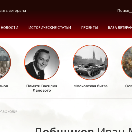
вить ветерана
Поиск
НОВОСТИ
ИСТОРИЧЕСКИЕ СТАТЬИ
ПРОЕКТЫ
БАЗА ВЕТЕРА
анов
Памяти Василия
Московская битва
Осв
Ланового
Маркович
Добшиков
Иван 