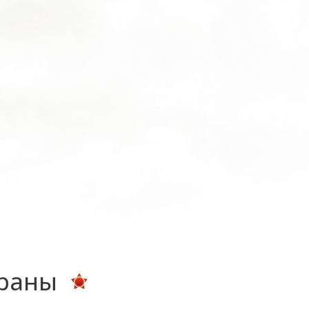
ераны