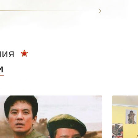
ния
и