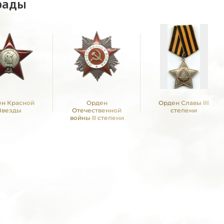
рады
н Красной
Орден
Орден Славы III
Звезды
Отечественной
степени
войны II степени