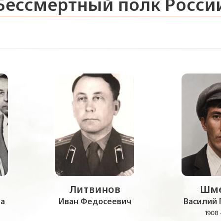
Бессмертный полк Росси
Литвинов
Шме
а
Иван Федосеевич
Василий 
1908 