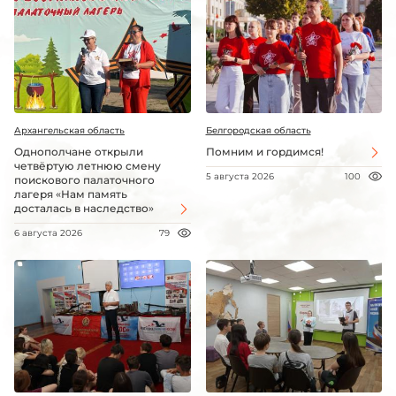
Архангельская область
Белгородская область
Однополчане открыли
Помним и гордимся!
четвёртую летнюю смену
5 августа 2026
100
поискового палаточного
лагеря «Нам память
досталась в наследство»
6 августа 2026
79