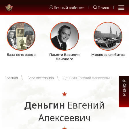
Личный кабинет
Поиск
База ветеранов
Памяти Василия
Московская битва
Ланового
Главная
База ветеранов
Деньгин Евгений Алексеевич
МЕНЮ
Деньгин
Евгений
Алексеевич