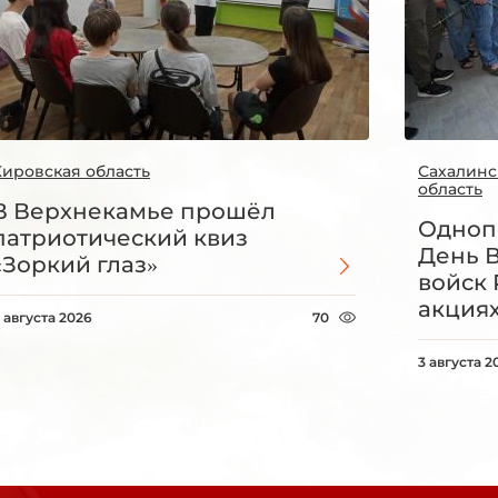
Кировская область
Сахалинс
область
В Верхнекамье прошёл
Одноп
патриотический квиз
День 
«Зоркий глаз»
войск 
акция
 августа 2026
70
3 августа 2