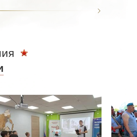
ния
и