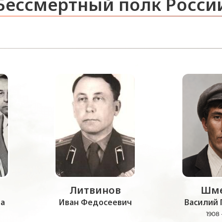
Бессмертный полк Росси
Литвинов
Шме
а
Иван Федосеевич
Василий 
1908 