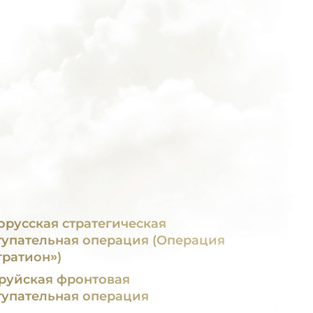
орусская стратегическая
тупательная операция (Операция
гратион»)
руйская фронтовая
тупательная операция