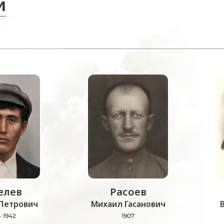
и
лев
Расоев
Петрович
Михаил Гасанович
- 1942
1907