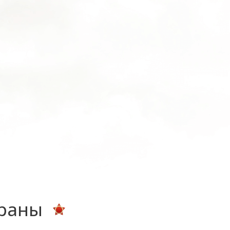
ераны