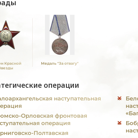
рады
н Красной
Медаль "За отвагу"
Звезды
атегические операции
лоархангельская наступательная
Бел
ерация
нас
«Ба
омско-Орловская фронтовая
ступательная операция
Боб
нас
рниговско-Полтавская