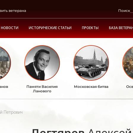
вить ветерана
Поиск
НОВОСТИ
ИСТОРИЧЕСКИЕ СТАТЬИ
ПРОЕКТЫ
БАЗА ВЕТЕРА
анов
Памяти Василия
Московская битва
Осв
Ланового
й Петрович
Дегтярев
Алексей