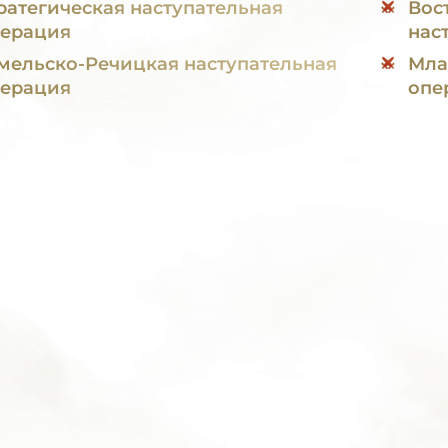
ратегическая наступательная
Вос
ерация
нас
мельско-Речицкая наступательная
Мла
ерация
опе