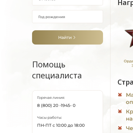
Наг
Найти
Помощь
Орде
специалиста
Стр
Ма
Горячая линия:
оп
8 (800) 20 -1945- 0
Кр
Часы работы:
на
ПН-ПТ с 10:00 до 18:00
Че