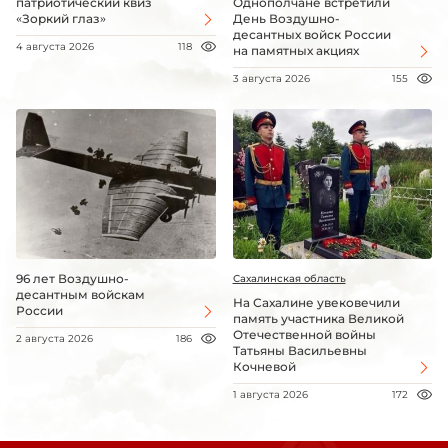
патриотический квиз
Однополчане встретили
«Зоркий глаз»
День Воздушно-
десантных войск России
4 августа 2026
118
на памятных акциях
3 августа 2026
155
96 лет Воздушно-
Сахалинская область
десантным войскам
На Сахалине увековечили
России
память участника Великой
Отечественной войны
2 августа 2026
186
Татьяны Васильевны
Кочневой
1 августа 2026
172