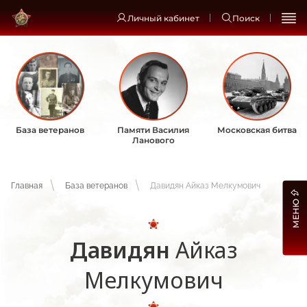
Личный кабинет
Поиск
База ветеранов
Памяти Василия
Московская битва
Ланового
Главная
База ветеранов
Давидян Айказ Мелкумович
МЕНЮ
Давидян
Айказ
Мелкумович