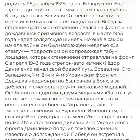
родился 25 декабря 1925 года в Белоруссии. Ещё
задолго до войны его семья переехала на Кубань.
Когда началась Великая Отечественная война,
мальчишке было всего пятнадцать лет. Вслед за
старшим братом он отчаянно рвался на фронт и, не
дождавшись призывного возраста, в марте 1943
года надел солдатскую шинель. Но ещё в самом
начале войны он был награждён медалью «За
отвагу» — подростком он сопровождал табун
лошадей, которых станичники отправляли на фронт.
С апреля 1943 года стрелок-автоматчик Фёдор
Даниленко начал свой боевой путь. Воевал на Юго-
Западном, 1-м, 2-м и 4-м Украинских фронтах.
Дедушка неоднократно был ранен в боях, а за
доблесть и смелость получил несколько медалей.
Особенно он дорожил двумя медалями «За отвагу»,
которые заслужил во время наступательных и
оборонительных боёв на Украине, а также в
тяжелых сражениях за Будапешт. Именно там, в
столице Венгрии, красноармеец 761-го стрелкового
полка 317-й стрелковой дивизии 2-го Украинского
фронта Даниленко получил тяжёлое ранение.
Известие о долгожданной Победе он встретил в