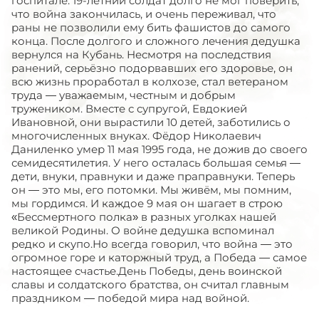
госпитале. 19-летний солдат долго не мог поверить,
что война закончилась, и очень переживал, что
раны не позволили ему бить фашистов до самого
конца. После долгого и сложного лечения дедушка
вернулся на Кубань. Несмотря на последствия
ранений, серьёзно подорвавших его здоровье, он
всю жизнь проработал в колхозе, стал ветераном
труда — уважаемым, честным и добрым
тружеником. Вместе с супругой, Евдокией
Ивановной, они вырастили 10 детей, заботились о
многочисленных внуках. Фёдор Николаевич
Даниленко умер 11 мая 1995 года, не дожив до своего
семидесятилетия. У него осталась большая семья —
дети, внуки, правнуки и даже праправнуки. Теперь
он — это мы, его потомки. Мы живём, мы помним,
мы гордимся. И каждое 9 мая он шагает в строю
«Бессмертного полка» в разных уголках нашей
великой Родины. О войне дедушка вспоминал
редко и скупо.Но всегда говорил, что война — это
огромное горе и каторжный труд, а Победа — самое
настоящее счастье.День Победы, день воинской
славы и солдатского братства, он считал главным
праздником — победой мира над войной.