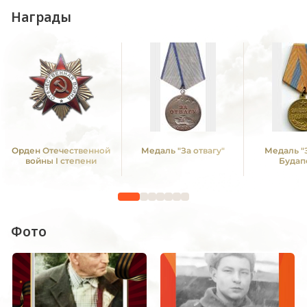
Награды
Орден Отечественной
Медаль "За отвагу"
Медаль "
войны I степени
Будап
Фото