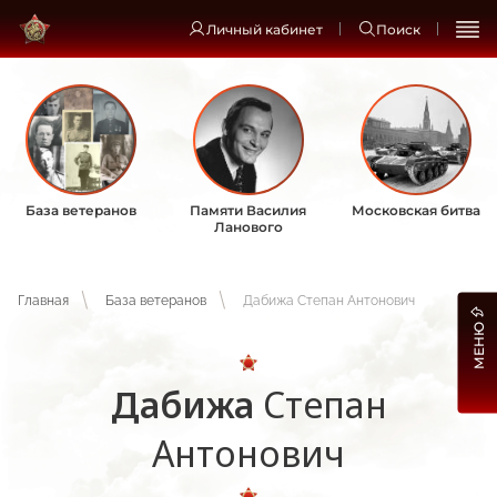
Личный кабинет
Поиск
База ветеранов
Памяти Василия
Московская битва
Ланового
Главная
База ветеранов
Дабижа Степан Антонович
МЕНЮ
Дабижа
Степан
Антонович