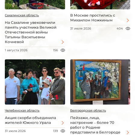
В Москве простились с
Сахалинская область
Михаилом Ножкиным
На Сахалине увековечили
память участника Великой
31 июля 2026
404
Отечественной войны
Татьяны Васильевны
Кочневой
1 августа 2026
156
Челябинская область
Белгородская область
Акция скорби объединила
Пейзажи, лица,
жителей Южного Урала
настроение – более 70
работ о Родине
31 июля 2026
139
представили в Белгороде