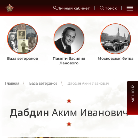
Личный кабинет
Поиск
База ветеранов
Памяти Василия
Московская битва
Ланового
Главная
База ветеранов
Дабдин Аким Иванович
МЕНЮ
Дабдин
Аким Иванович