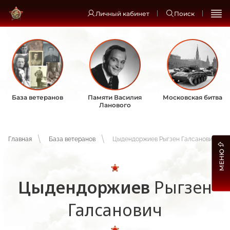
Личный кабинет
Поиск
База ветеранов
Памяти Василия
Московская битва
Ланового
Главная
База ветеранов
Цыдендоржиев Рыгзен Галсанович
МЕНЮ
Цыдендоржиев
Рыгзен
Галсанович