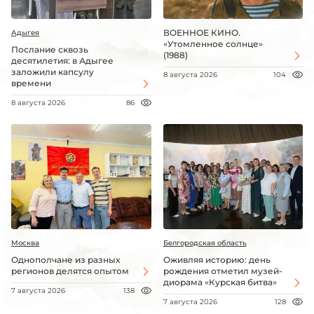
ВОЕННОЕ КИНО.
Адыгея
«Утомленное солнце»
Послание сквозь
(1988)
десятилетия: в Адыгее
заложили капсулу
8 августа 2026
104
времени
8 августа 2026
86
Москва
Белгородская область
Однополчане из разных
Оживляя историю: день
регионов делятся опытом
рождения отметил музей-
диорама «Курская битва»
7 августа 2026
138
7 августа 2026
128