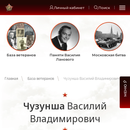
Личный кабинет
Поиск
База ветеранов
Памяти Василия
Московская битва
Ланового
Главная
База ветеранов
Чузунша Василий Владимирович
МЕНЮ
Чузунша
Василий
Владимирович