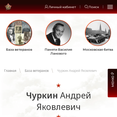
Личный кабинет
Поиск
База ветеранов
Памяти Василия
Московская битва
Ланового
Главная
База ветеранов
Чуркин Андрей Яковлевич
МЕНЮ
Чуркин
Андрей
Яковлевич