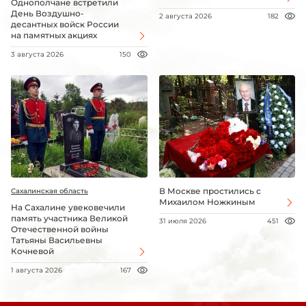
Однополчане встретили
День Воздушно-
2 августа 2026
182
десантных войск России
на памятных акциях
3 августа 2026
150
В Москве простились с
Сахалинская область
Михаилом Ножкиным
На Сахалине увековечили
память участника Великой
31 июля 2026
451
Отечественной войны
Татьяны Васильевны
Кочневой
1 августа 2026
167