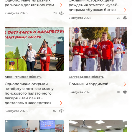
Однополчане из разных
Оживляя историю: день
регионов делятся опытом
рождения отметил музей-
диорама «Курская битва»
7 августа 2026
79
7 августа 2026
75
Архангельская область
Белгородская область
Однополчане открыли
Помним и гордимся!
четвёртую летнюю смену
5 августа 2026
111
поискового палаточного
лагеря «Нам память
досталась в наследство»
6 августа 2026
87