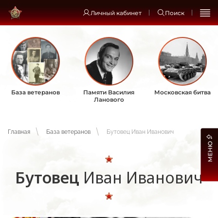
Личный кабинет
Поиск
База ветеранов
Памяти Василия
Московская битва
Ланового
Главная
База ветеранов
Бутовец Иван Иванович
МЕНЮ
Бутовец
Иван Иванович