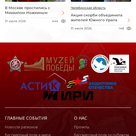
В Москве простились с
Челябинская область
Михаилом Ножкиным
Акция скорби объединила
жителей Южного Урала
31 июля 2026
444
31 июля 2026
148
ГЛАВНЫЕ СОБЫТИЯ
О НАС
Новости регионов
Проекты
Бессмертный полк в мире
Бессмертный полк за рубежом