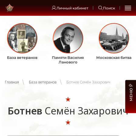
Личный кабинет
Поиск
База ветеранов
Памяти Василия
Московская битва
Ланового
Главная
База ветеранов
Ботнев Семён Захарович
МЕНЮ
Ботнев
Семён Захарович