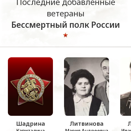
Последние добавленные
ветераны
Бессмертный полк России
Шадрина
Литвинова
Капиталина
Мария Андреевна
Ива