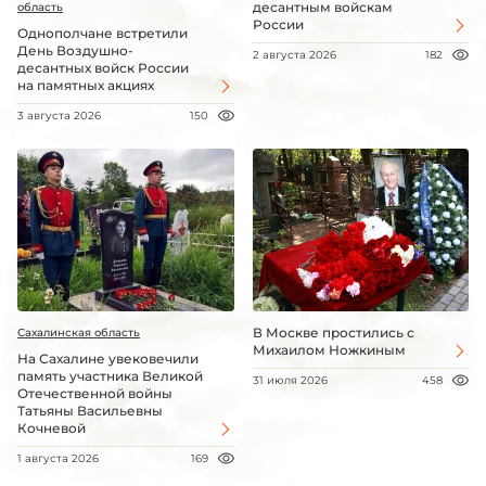
десантным войскам
область
России
Однополчане встретили
День Воздушно-
2 августа 2026
182
десантных войск России
на памятных акциях
3 августа 2026
150
В Москве простились с
Сахалинская область
Михаилом Ножкиным
На Сахалине увековечили
память участника Великой
31 июля 2026
458
Отечественной войны
Татьяны Васильевны
Кочневой
1 августа 2026
169