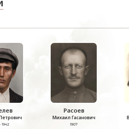
и
лев
Расоев
Петрович
Михаил Гасанович
- 1942
1907