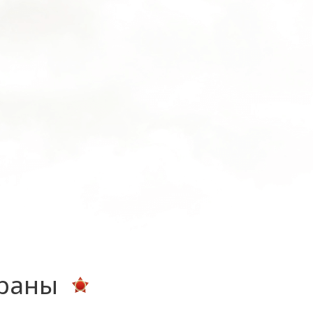
ераны