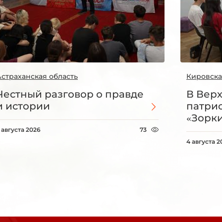
Астраханская область
Кировска
Честный разговор о правде
В Вер
и истории
патри
«Зорки
 августа 2026
73
4 августа 2