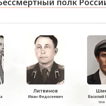
Бессмертный полк Росси
Литвинов
Шме
а
Иван Федосеевич
Василий 
1908 