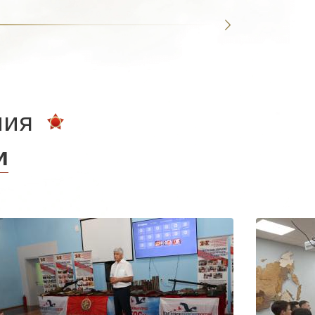
ния
и