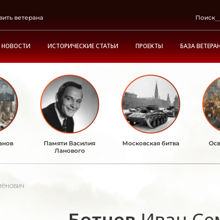
вить ветерана
Поиск
НОВОСТИ
ИСТОРИЧЕСКИЕ СТАТЬИ
ПРОЕКТЫ
БАЗА ВЕТЕРА
анов
Памяти Василия
Московская битва
Осв
Ланового
мёнович
Ботнев
Иван Се