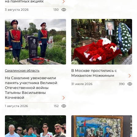
на памятных акциях
3 августа 2026
130
В Москве простились с
Сахалинская область
Михаилом Ножкиным
На Сахалине увековечили
память участника Великой
31 июля 2026
390
Отечественной войны
Татьяны Васильевны
Кочневой
1 августа 2026
152