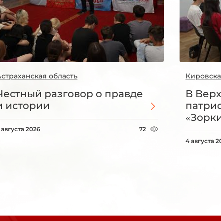
Астраханская область
Кировска
Честный разговор о правде
В Вер
и истории
патри
«Зорки
 августа 2026
72
4 августа 2