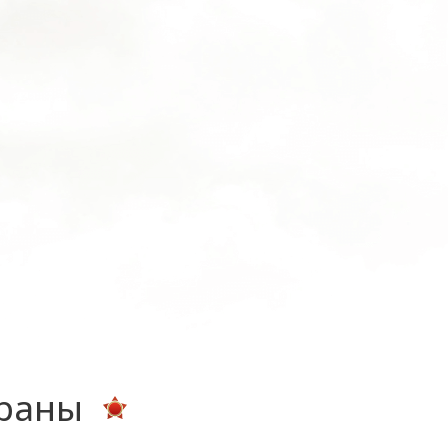
ераны