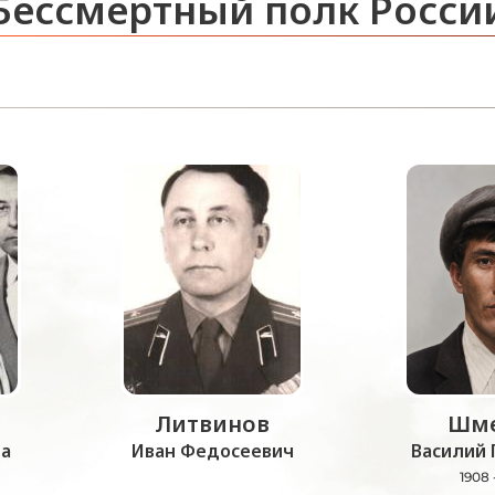
Бессмертный полк Росси
Литвинов
Шме
а
Иван Федосеевич
Василий 
1908 