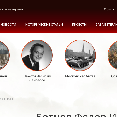
вить ветерана
Поиск
НОВОСТИ
ИСТОРИЧЕСКИЕ СТАТЬИ
ПРОЕКТЫ
БАЗА ВЕТЕРА
анов
Памяти Василия
Московская битва
Осв
Ланового
ванович
Ботнев
Федор И