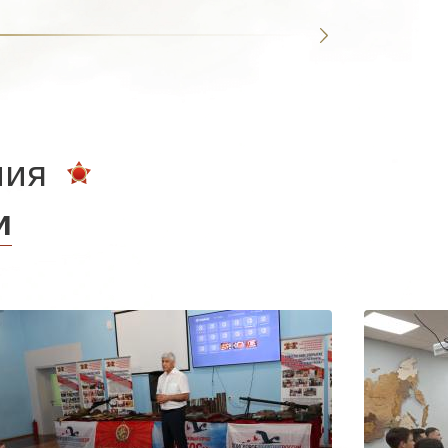
ния
и