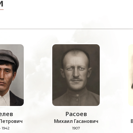
и
лев
Расоев
Петрович
Михаил Гасанович
- 1942
1907