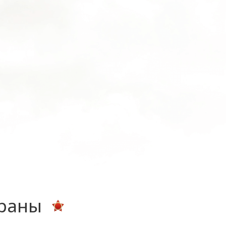
ераны