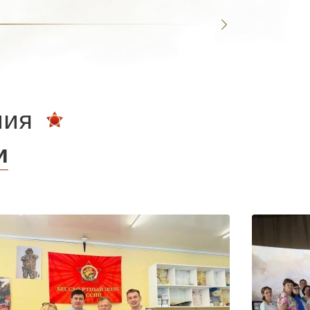
ния
и