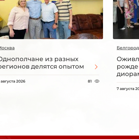
Москва
Белгород
Однополчане из разных
Оживл
регионов делятся опытом
рожде
диорам
 августа 2026
81
7 августа 2