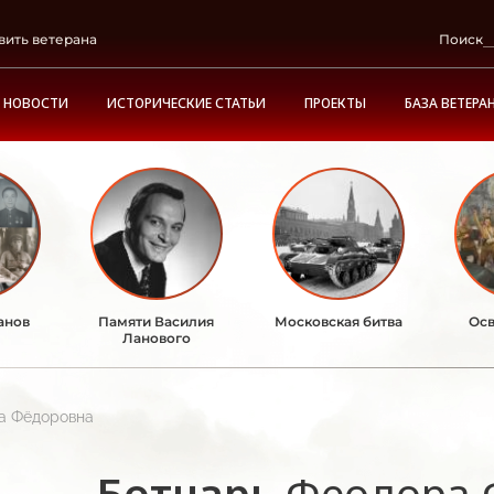
вить ветерана
Поиск
НОВОСТИ
ИСТОРИЧЕСКИЕ СТАТЬИ
ПРОЕКТЫ
БАЗА ВЕТЕРА
анов
Памяти Василия
Московская битва
Осв
Ланового
а Фёдоровна
Ботнарь
Феодора 