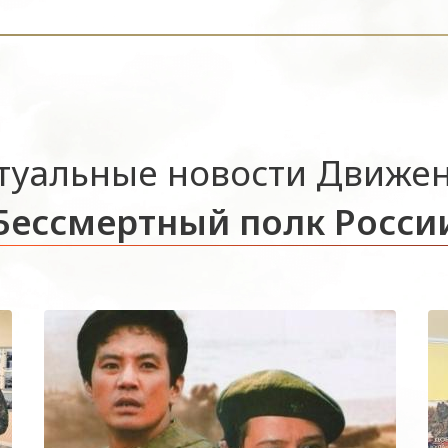
туальные новости Движе
Бессмертный полк Росси