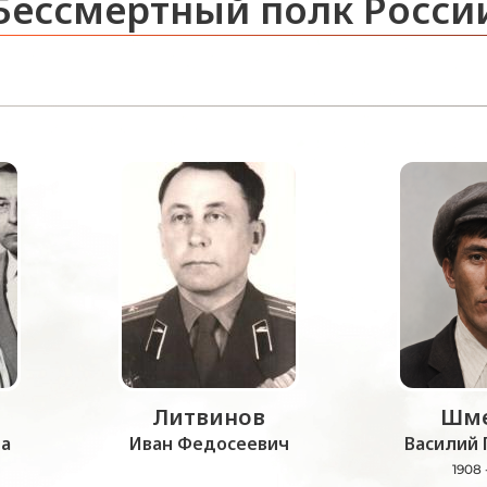
Бессмертный полк Росси
Литвинов
Шме
а
Иван Федосеевич
Василий 
1908 