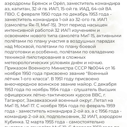
аэродромы Брянск и Орёл, заместитель командира
аэ, капитан, 32-й гв. ИАП, 15-ой гв. ИАД, 64-ой ВА
ПВО. С февраля 1950 года по декабрь 1953 года -
заместитель командира 1-ой аэ 32-ого гв. ИАП
(самолёты Як-11, МиГ-15). Этот период насыщен
интенсивной работой 32 ИАП изучением и
освоением нового типа самолёта МиГ-15, активными
полётами по плану участия в воздушных парадах
над Москвой, полётами по плану боевой
подготовки и особенно, полётами по овладению
техникой пилотирования в сложных
метеорологических условиях днём и ночью.
Приказом Военного Министра СССР №0044 от 16
ноября 1950 года присвоено звание "Военный
лётчик 1-ого класса". В 1951 году присвоено
внеочередное воинское звание майор. С декабря
1953 года по ноябрь 1954 года - слушатель Высших
офицерских лётно-тактических курсов ВВС, г.
Таганрог, Закавказский военный округ. Летал на
МиГ-15, МиГ-17. С ноября 1954 года по февраль 1959
года - заместитель командира 2-ой аэ, а с 1956 года -
командир 2-ой аэ, подполковник, 32 ИАП, аэродром
Кубинка. 12 марта 1955 года - самостоятельно