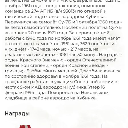
вылетел на самолёте МиГ-19. С февраля 1959 года по
ноябрь 1961 года – подполковник, помощник
командира 274 АПИБ (в/ч 93813) по огневой и
тактической подготовке, аэродром Кубинка.
Переучился на самолёт Су-7Б и 1 октября 1960 года -
вылетел самостоятельно. Последний полёт на Су-7Б
выполнил 20 июля 1961 года. За период лётной
работы с 1940 года по ноябрь 1961 года имеет налёт
на всех типах самолётов: 1961 час, 3629 полётов, из
них: днём - 1743 часа, ночью - 217 часов, на
реактивных самолётах - 1061 час 50 минут. Награды: -
орден Красного Знамени; - орден Отечественной
войны 1-ой степени; - орден Красной Звезды -
трижды; - 9 юбилейных медалей. Демобилизовался
по состоянию здоровья в ноябре 1961 года. На
гражданке работал служащим Советской армии в
частях 9-ой ИАД, аэродром Кубинка. Умер 16
февраля 1994 года. Похоронен на Никольском
кладбище в районе аэродрома Кубинка.
Награды