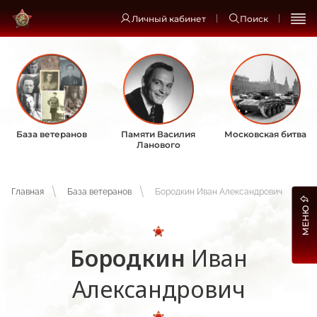
Личный кабинет
Поиск
База ветеранов
Памяти Василия
Московская битва
Ланового
Главная
База ветеранов
Бородкин Иван Александрович
МЕНЮ
Бородкин
Иван
Александрович