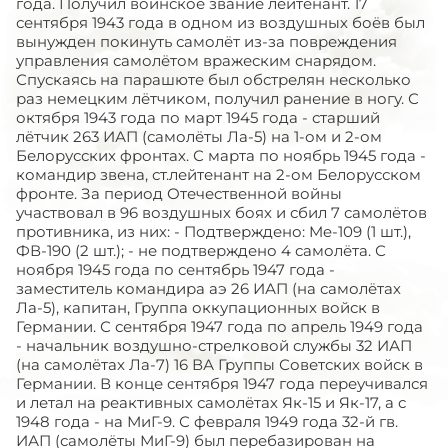
года. Получил воинское звание лейтенант. 17
сентября 1943 года в одном из воздушных боёв был
вынужден покинуть самолёт из-за повреждения
управления самолётом вражеским снарядом.
Спускаясь на парашюте был обстрелян несколько
раз немецким лётчиком, получил ранение в ногу. С
октября 1943 года по март 1945 года - старший
лётчик 263 ИАП (самолёты Ла-5) на 1-ом и 2-ом
Белорусских фронтах. С марта по ноябрь 1945 года -
командир звена, ст.лейтенант на 2-ом Белорусском
фронте. За период Отечественной войны
участвовал в 96 воздушных боях и сбил 7 самолётов
противника, из них: - Подтверждено: Me-109 (1 шт.),
ФВ-190 (2 шт.); - не подтверждено 4 самолёта. С
ноября 1945 года по сентябрь 1947 года -
заместитель командира аэ 26 ИАП (на самолётах
Ла-5), капитан, Группа оккупационных войск в
Германии. С сентября 1947 года по апрель 1949 года
- начальник воздушно-стрелковой службы 32 ИАП
(на самолётах Ла-7) 16 ВА Группы Советских войск в
Германии. В конце сентября 1947 года переучивался
и летал на реактивных самолётах Як-15 и Як-17, а с
1948 года - на МиГ-9. С февраля 1949 года 32-й гв.
ИАП (самолёты МиГ-9) был перебазирован на