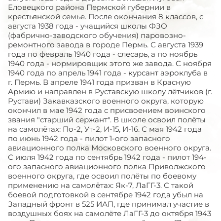
Еловецкого района Пермской губернии в
крестьянской семье. После окончания 8 классов, с
августа 1938 года - учащийся школы ФЗО
(фабрично-заводского обучения) паровозно-
ремонтного завода в городе Пермь. С августа 1939
года по февраль 1940 года - слесарь, а по ноябрь
1940 года - нормировщик этого же завода. С ноября
1940 года по апрель 1941 года - курсант аэроклуба в
г. Пермь. В апреле 1941 года призван в Красную
Армию и направлен в Руставскую школу лётчиков (г.
Рустави) Закавказского военного округа, которую
окончил в мае 1942 года с присвоением воинского
звания "старший сержант". В школе освоил полёты
на самолётах: По-2, Ут-2, И-15, И-16. С мая 1942 года
по июнь 1942 года - пилот 1-ого запасного
авиационного полка Московского военного округа.
С июля 1942 года по сентябрь 1942 года - пилот 194-
ого запасного авиационного полка Приволжского
военного округа, где освоил полёты по боевому
применению на самолётах: Як-7, ЛаГГ-3. С такой
боевой подготовкой в сентябре 1942 года убыл на
Западный фронт в 525 ИАП, где принимал участие в
воздушных боях на самолёте ЛаГГ-3 до октября 1943