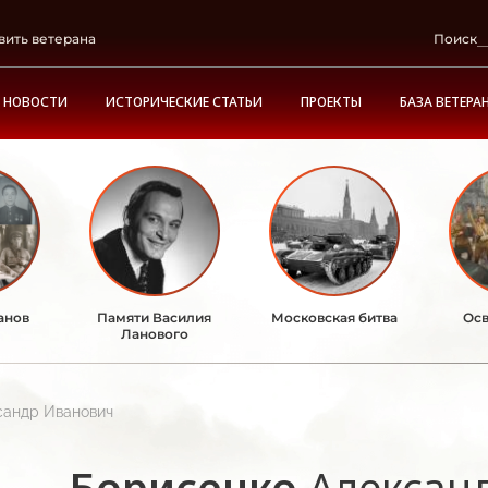
вить ветерана
Поиск
НОВОСТИ
ИСТОРИЧЕСКИЕ СТАТЬИ
ПРОЕКТЫ
БАЗА ВЕТЕРА
анов
Памяти Василия
Московская битва
Осв
Ланового
сандр Иванович
Борисенко
Алексан