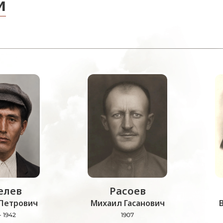
и
лев
Расоев
Петрович
Михаил Гасанович
- 1942
1907