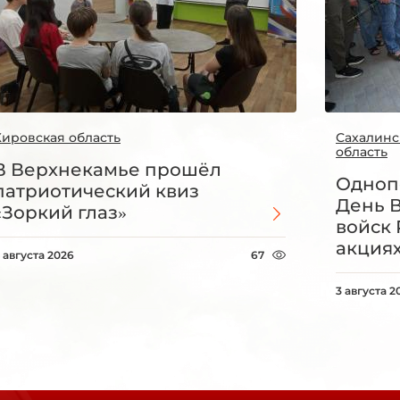
Кировская область
Сахалинс
область
В Верхнекамье прошёл
Одноп
патриотический квиз
День 
«Зоркий глаз»
войск 
акция
 августа 2026
67
3 августа 2