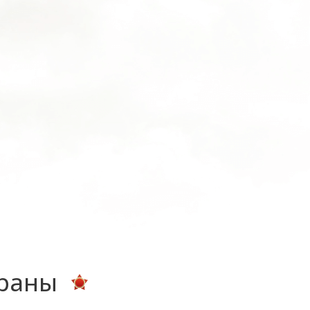
ераны