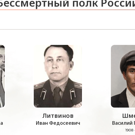
Бессмертный полк Росси
Литвинов
Шме
а
Иван Федосеевич
Василий 
1908 