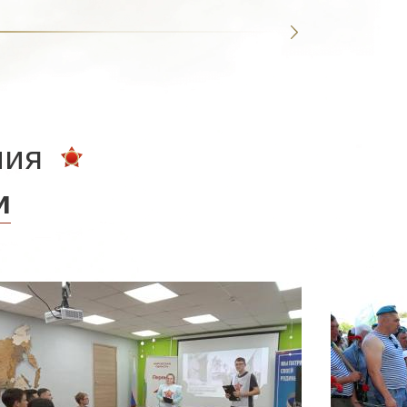
ния
и