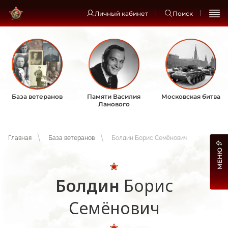
Личный кабинет
Поиск
База ветеранов
Памяти Василия
Московская битва
Ланового
Главная
База ветеранов
Болдин Борис Семёнович
МЕНЮ
Болдин
Борис
Семёнович