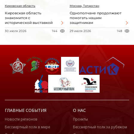
Кировская область
Москва, Татарстан
Кировская область
Однополчане продолжают
знакомится с
помогать нашим
исторической выставкой
защитникам
30 июля 2026
144
29 июля 2026
148
ГЛАВНЫЕ СОБЫТИЯ
О НАС
Новости регионов
Проекты
Бессмертный полк в мире
Бессмертный полк за рубежом