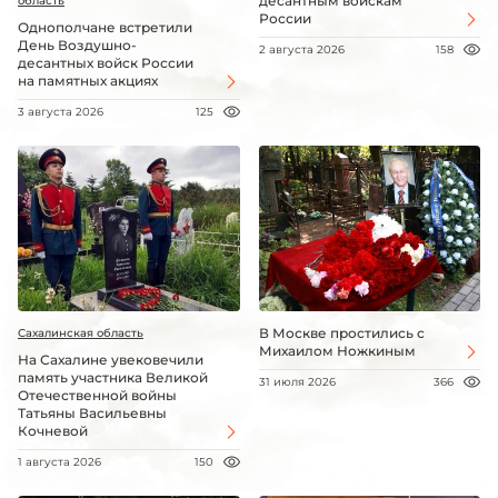
десантным войскам
область
России
Однополчане встретили
День Воздушно-
2 августа 2026
158
десантных войск России
на памятных акциях
3 августа 2026
125
В Москве простились с
Сахалинская область
Михаилом Ножкиным
На Сахалине увековечили
память участника Великой
31 июля 2026
366
Отечественной войны
Татьяны Васильевны
Кочневой
1 августа 2026
150