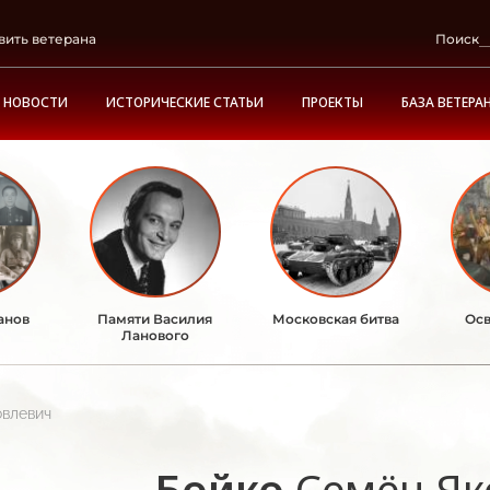
вить ветерана
Поиск
НОВОСТИ
ИСТОРИЧЕСКИЕ СТАТЬИ
ПРОЕКТЫ
БАЗА ВЕТЕРА
анов
Памяти Василия
Московская битва
Осв
Ланового
овлевич
Бойко
Семён Як