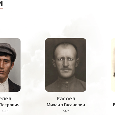
и
лев
Расоев
Петрович
Михаил Гасанович
- 1942
1907