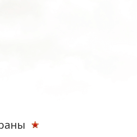
ераны