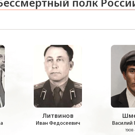
Бессмертный полк Росси
Литвинов
Шме
а
Иван Федосеевич
Василий 
1908 