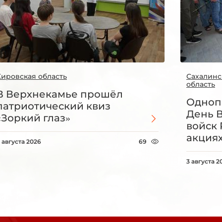
Кировская область
Сахалинс
область
В Верхнекамье прошёл
Одноп
патриотический квиз
День 
«Зоркий глаз»
войск 
акция
 августа 2026
69
3 августа 2