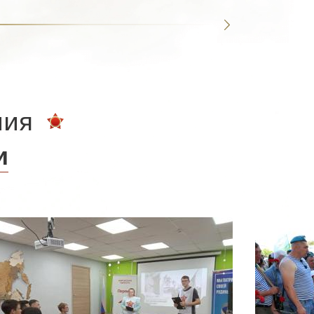
ния
и