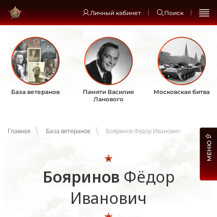
Личный кабинет
Поиск
База ветеранов
Памяти Василия
Московская битва
Ланового
Главная
База ветеранов
Бояринов Фëдор Иванович
МЕНЮ
Бояринов
Фëдор
Иванович