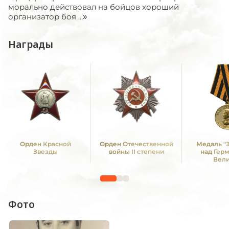
морально действовал на бойцов хороший
организатор боя ...»
Награды
Орден Красной
Орден Отечественной
Медаль "
Звезды
войны II степени
над Гер
Вел
Отечестве
1941 -19
Фото