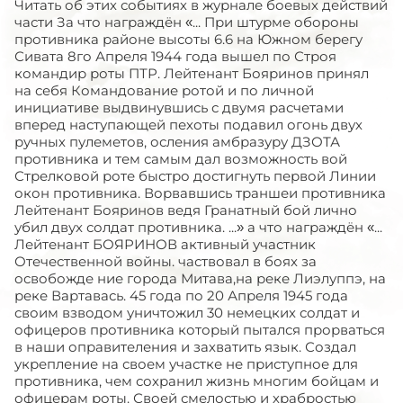
Читать об этих событиях в журнале боевых действий
части За что награждён «... При штурме обороны
противника районе высоты 6.6 на Южном берегу
Сивата 8го Апреля 1944 года вышел по Строя
командир роты ПТР. Лейтенант Бояринов принял
на себя Командование ротой и по личной
инициативе выдвинувшись с двумя расчетами
вперед наступающей пехоты подавил огонь двух
ручных пулеметов, осления амбразуру ДЗОТА
противника и тем самым дал возможность вой
Стрелковой роте быстро достигнуть первой Линии
окон противника. Ворвавшись траншеи противника
Лейтенант Бояринов ведя Гранатный бой лично
убил двух солдат противника. ...» а что награждён «...
Лейтенант БОЯРИНОВ активный участник
Отечественной войны. частвовал в боях за
освобожде ние города Митава,на реке Лиэлуппэ, на
реке Вартавась. 45 года по 20 Апреля 1945 года
своим взводом уничтожил 30 немецких солдат и
офицеров противника который пытался прорваться
в наши оправителения и захватить язык. Создал
укрепление на своем участке не приступное для
противника, чем сохранил жизнь многим бойцам и
офицерам роты. Своей смелостью и храбростью