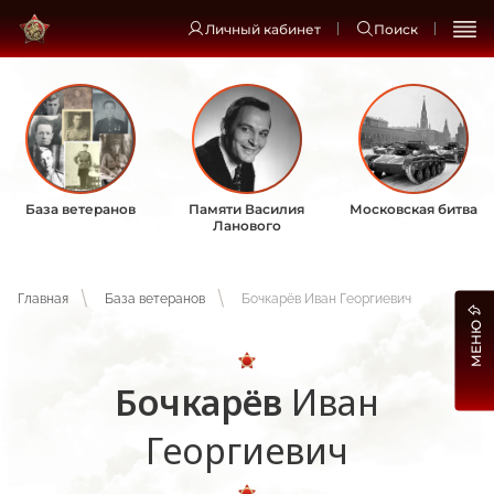
Личный кабинет
Поиск
База ветеранов
Памяти Василия
Московская битва
Ланового
Главная
База ветеранов
Бочкарёв Иван Георгиевич
МЕНЮ
Бочкарёв
Иван
Георгиевич