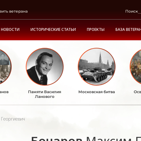
вить ветерана
Поиск
НОВОСТИ
ИСТОРИЧЕСКИЕ СТАТЬИ
ПРОЕКТЫ
БАЗА ВЕТЕРА
анов
Памяти Василия
Московская битва
Осв
Ланового
 Георгиевич
Бочаров
Максим Г