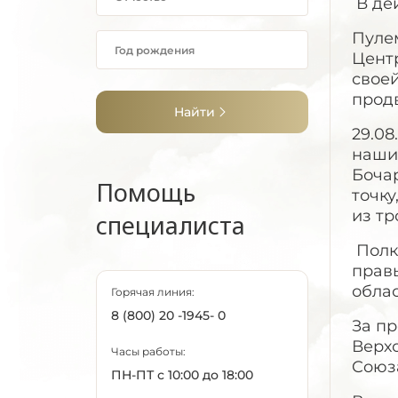
В дей
Пулем
Центр
свое
прод
Найти
29.08
наши
Боча
Помощь
точку
из тр
специалиста
Полк
правы
облас
Горячая линия:
8 (800) 20 -1945- 0
За п
Верхо
Часы работы:
Coюз
ПН-ПТ с 10:00 до 18:00