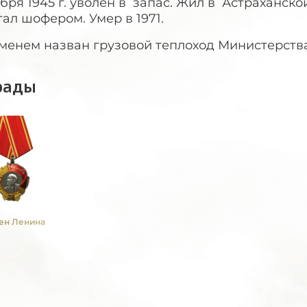
бря 1945 г. уволен в запас. Жил в Астраханской
ал шофером. Умер в 1971.
менем назван грузовой теплоход Министерства
рады
ен Ленина