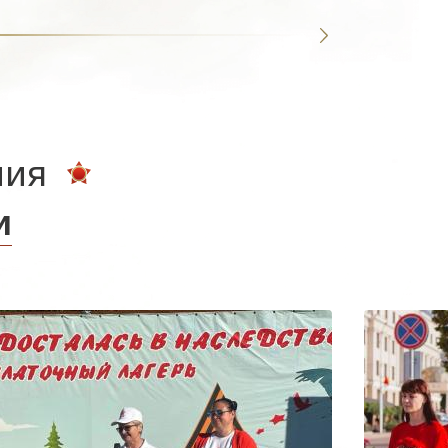
ния
и