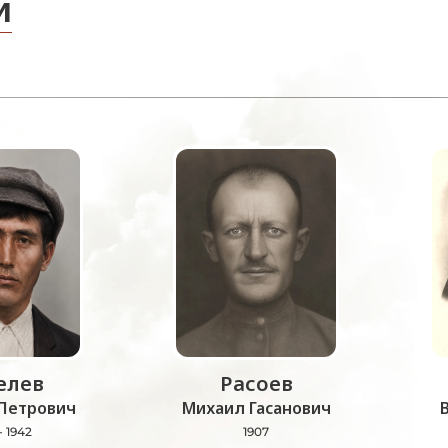
и
лев
Расоев
Петрович
Михаил Гасанович
- 1942
1907