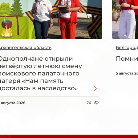
Архангельская область
Белгород
Однополчане открыли
Помни
четвёртую летнюю смену
поискового палаточного
5 августа 2
лагеря «Нам память
досталась в наследство»
 августа 2026
76