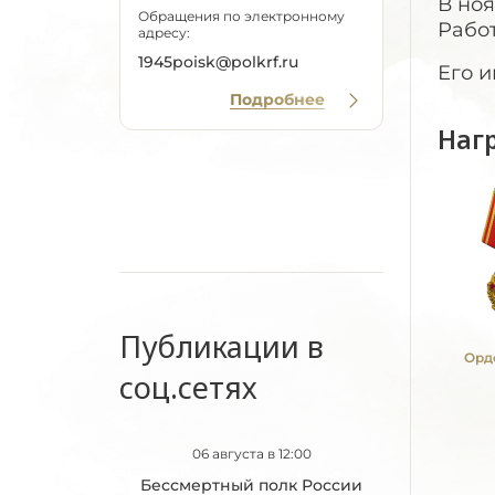
В ноя
Обращения по электронному
Работ
адресу:
1945poisk@polkrf.ru
Его и
Подробнее
Наг
Публикации в
Орд
соц.сетях
06 августа в 12:00
Бессмертный полк России