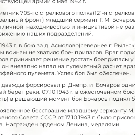
ствующей армии с мая 1942 г.
етчик 705-го стрелкового полка(121-я стрелков
альный фронт) младший сержант Г. М. Бочаров
й личной находчивостью и инициативой не раз
вижению наших подразделений.
.1943 г. в бою за д. Aсмолово(севернее г. Рыл
м воинам не хватило бое- припасов. Враг под
ров принимает решение достать боеприпасы у
, он внезапно напал на пулеметный расчет враг
офейного пулемета. Успех боя был обеспечен.
 дважды форсировал р. Днепр, и Бочаров одн
й берег реки. 07.10.1943 r. в ожесточенном бо
ть) в решающий момент боя Бочаров поднял бой
роявленное бесстрашие младшему сержанту М.
вного Совета СССР от 17.10.1943 г. было присв
а. Награжден орденом Ленина, медалями.