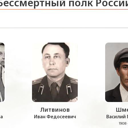
Бессмертный полк Росси
Литвинов
Шме
а
Иван Федосеевич
Василий 
1908 