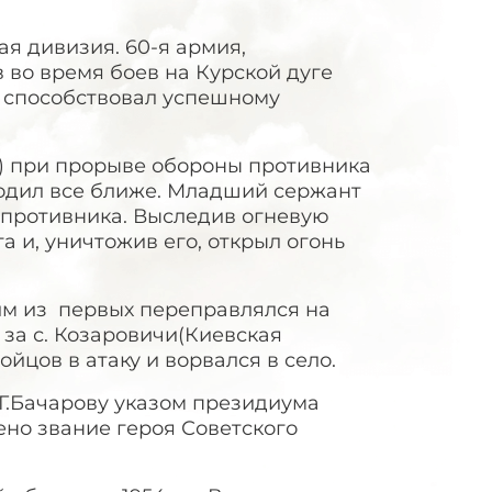
ая дивизия. 60-я армия,
 во время боев на Курской дуге
 способствовал успешному
ьск) при прорыве обороны противника
ходил все ближе. Младший сержант
 противника. Выследив огневую
а и, уничтожив его, открыл огонь
им из первых переправлялся на
ю за с. Козаровичи(Киевская
цов в атаку и ворвался в село.
Г.Бачарову указом президиума
оено звание героя Советского