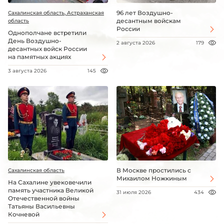
96 лет Воздушно-
Сахалинская область, Астраханская
десантным войскам
область
России
Однополчане встретили
День Воздушно-
2 августа 2026
179
десантных войск России
на памятных акциях
3 августа 2026
145
В Москве простились с
Сахалинская область
Михаилом Ножкиным
На Сахалине увековечили
память участника Великой
31 июля 2026
434
Отечественной войны
Татьяны Васильевны
Кочневой