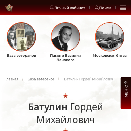
Личный кабинет
Поиск
База ветеранов
Памяти Василия
Московская битва
Ланового
Главная
База ветеранов
Батулин Гордей Михайлович
МЕНЮ
Батулин
Гордей
Михайлович