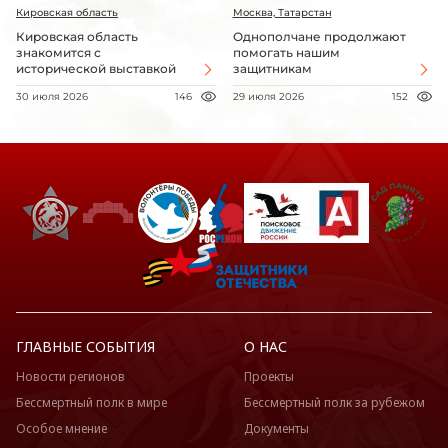
Кировская область
Москва, Татарстан
Кировская область
Однополчане продолжают
знакомится с
помогать нашим
исторической выставкой
защитникам
30 июля 2026
146
29 июля 2026
152
ГЛАВНЫЕ СОБЫТИЯ
О НАС
Новости регионов
Проекты
Бессмертный полк в мире
Бессмертный полк за рубежом
Особое мнение
Документы