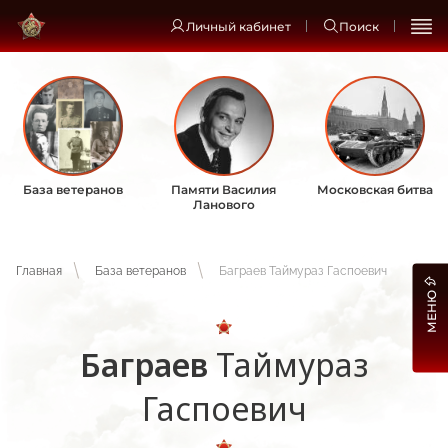
Личный кабинет
Поиск
База ветеранов
Памяти Василия
Московская битва
Ланового
Главная
База ветеранов
Баграев Таймураз Гаспоевич
МЕНЮ
Баграев
Таймураз
Гаспоевич