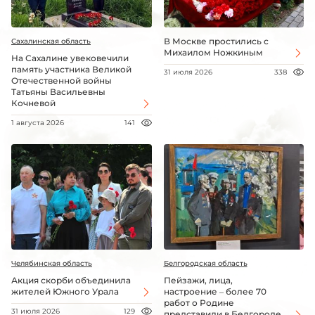
В Москве простились с
Сахалинская область
Михаилом Ножкиным
На Сахалине увековечили
память участника Великой
31 июля 2026
338
Отечественной войны
Татьяны Васильевны
Кочневой
1 августа 2026
141
Челябинская область
Белгородская область
Акция скорби объединила
Пейзажи, лица,
жителей Южного Урала
настроение – более 70
работ о Родине
31 июля 2026
129
представили в Белгороде