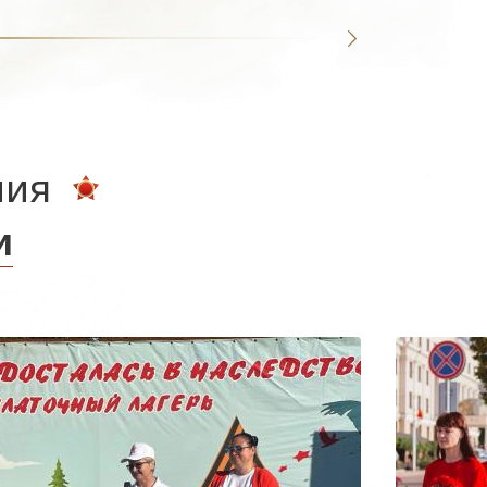
ния
и