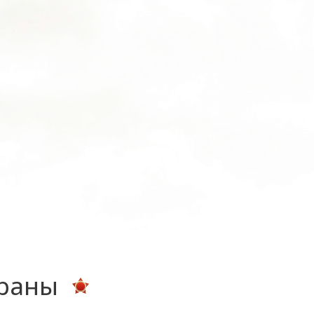
ераны