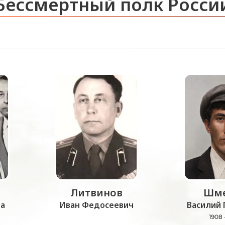
Бессмертный полк Росси
Литвинов
Шме
а
Иван Федосеевич
Василий 
1908 