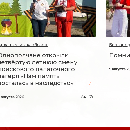
Архангельская область
Белгород
Однополчане открыли
Помни
четвёртую летнюю смену
поискового палаточного
5 августа 2
лагеря «Нам память
досталась в наследство»
 августа 2026
84