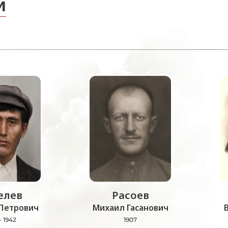
и
лев
Расоев
Петрович
Михаил Гасанович
- 1942
1907