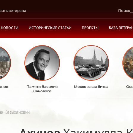
вить ветерана
Поиск
НОВОСТИ
ИСТОРИЧЕСКИЕ СТАТЬИ
ПРОЕКТЫ
БАЗА ВЕТЕРА
анов
Памяти Василия
Московская битва
Осв
Ланового
ла Казыханович
Ахунов
Хакимулла 