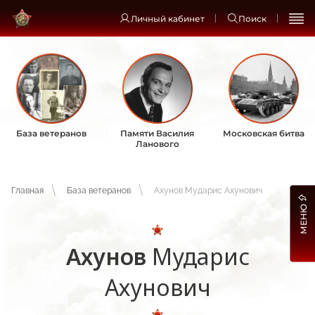
Личный кабинет
Поиск
База ветеранов
Памяти Василия
Московская битва
Ланового
Главная
База ветеранов
Ахунов Мударис Ахунович
МЕНЮ
Ахунов
Мударис
Ахунович