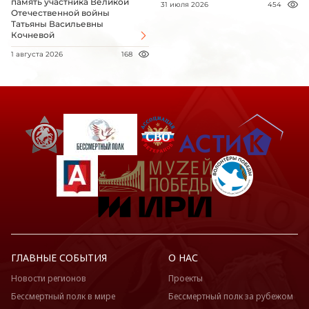
память участника Великой
31 июля 2026
454
Отечественной войны
Татьяны Васильевны
Кочневой
1 августа 2026
168
ГЛАВНЫЕ СОБЫТИЯ
О НАС
Новости регионов
Проекты
Бессмертный полк в мире
Бессмертный полк за рубежом