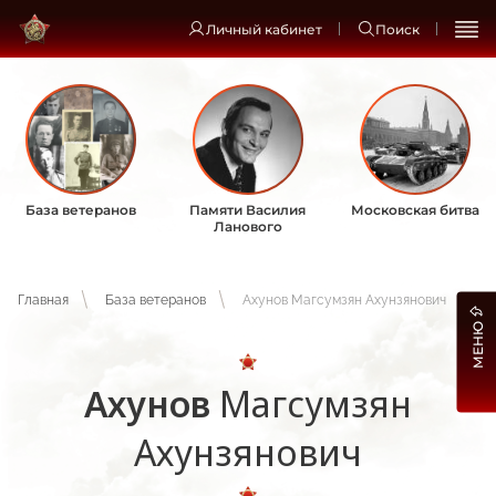
Личный кабинет
Поиск
База ветеранов
Памяти Василия
Московская битва
Ланового
Главная
База ветеранов
Ахунов Магсумзян Ахунзянович
МЕНЮ
Ахунов
Магсумзян
Ахунзянович