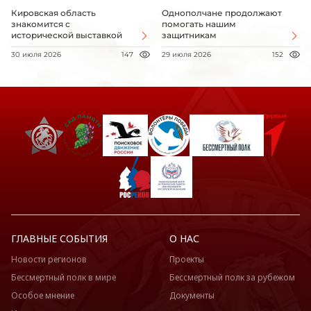
Кировская область
Однополчане продолжают
знакомится с
помогать нашим
исторической выставкой
защитникам
30 июля 2026
147
29 июля 2026
152
ГЛАВНЫЕ СОБЫТИЯ
О НАС
Новости регионов
Проекты
Бессмертный полк в мире
Бессмертный полк за рубежом
Особое мнение
Документы