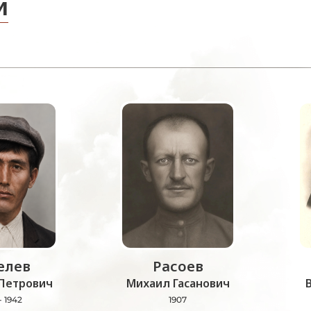
и
лев
Расоев
Петрович
Михаил Гасанович
- 1942
1907