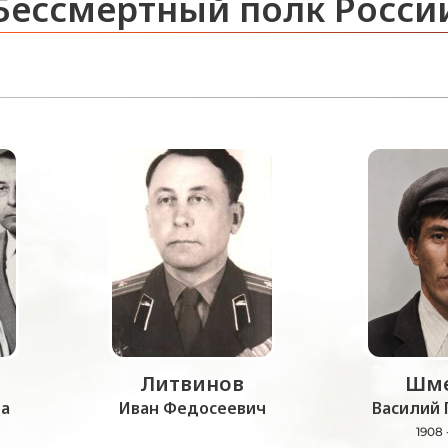
Бессмертный полк Росси
Литвинов
Шме
а
Иван Федосеевич
Василий 
1908 