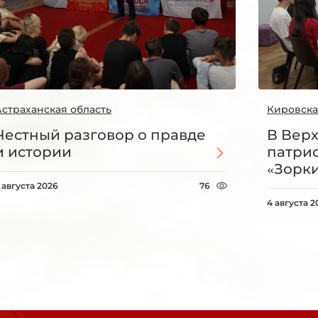
Астраханская область
Кировска
Честный разговор о правде
В Вер
и истории
патри
«Зорки
 августа 2026
76
4 августа 2