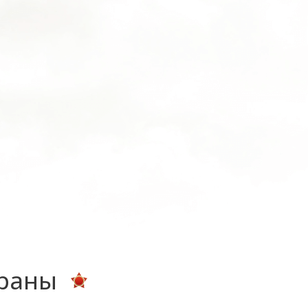
ераны