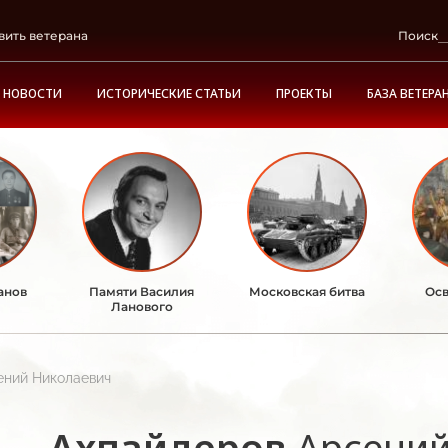
вить ветерана
Поиск
НОВОСТИ
ИСТОРИЧЕСКИЕ СТАТЬИ
ПРОЕКТЫ
БАЗА ВЕТЕРА
анов
Памяти Василия
Московская битва
Осв
Ланового
ений Николаевич
Ахпайдеров
Арсени