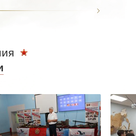
ния
и