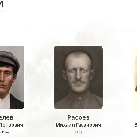
и
лев
Расоев
Петрович
Михаил Гасанович
- 1942
1907