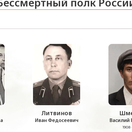
Бессмертный полк Росси
Литвинов
Шме
а
Иван Федосеевич
Василий 
1908 