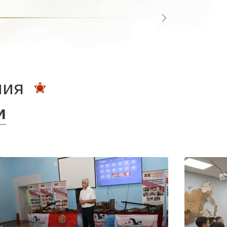
ния
и