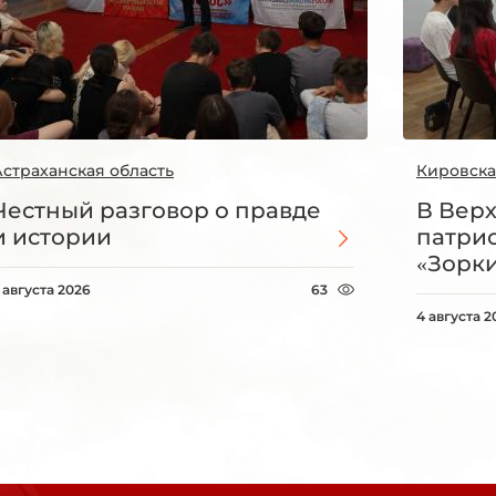
Астраханская область
Кировска
Честный разговор о правде
В Вер
и истории
патри
«Зорки
 августа 2026
63
4 августа 2