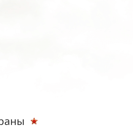
ераны