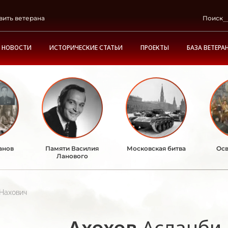
вить ветерана
Поиск
НОВОСТИ
ИСТОРИЧЕСКИЕ СТАТЬИ
ПРОЕКТЫ
БАЗА ВЕТЕРА
анов
Памяти Василия
Московская битва
Осв
Ланового
Нахович
Ахохов
Асланби