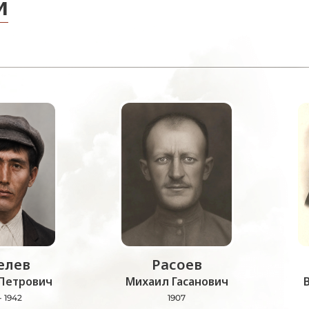
и
лев
Расоев
Петрович
Михаил Гасанович
- 1942
1907