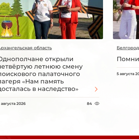
Архангельская область
Белгород
Однополчане открыли
Помни
четвёртую летнюю смену
поискового палаточного
5 августа 2
лагеря «Нам память
досталась в наследство»
 августа 2026
84