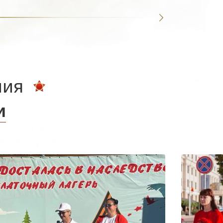
ния
и