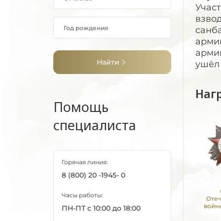
Участ
взвод
санба
армии
армии
Найти
ушёл
Наг
Помощь
специалиста
Горячая линия:
8 (800) 20 -1945- 0
Часы работы:
Оте
войны
ПН-ПТ с 10:00 до 18:00