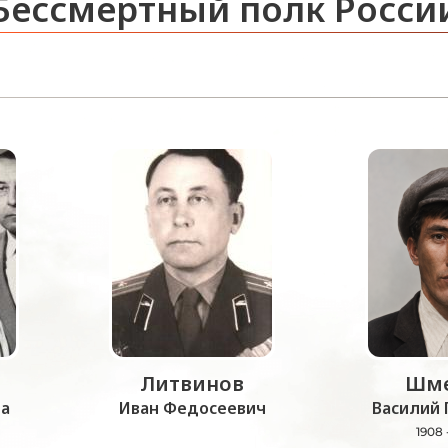
Бессмертный полк Росси
Литвинов
Шме
а
Иван Федосеевич
Василий 
1908 