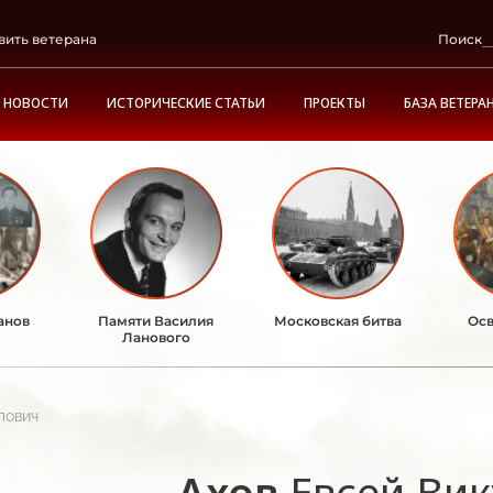
вить ветерана
Поиск
НОВОСТИ
ИСТОРИЧЕСКИЕ СТАТЬИ
ПРОЕКТЫ
БАЗА ВЕТЕРА
анов
Памяти Василия
Московская битва
Осв
Ланового
лович
Ахов
Евсей Ви