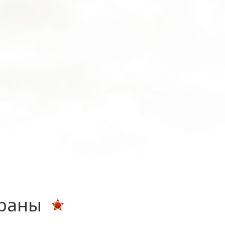
ераны