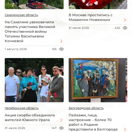
В Москве простились с
Сахалинская область
Михаилом Ножкиным
На Сахалине увековечили
память участника Великой
31 июля 2026
432
Отечественной войны
Татьяны Васильевны
Кочневой
1 августа 2026
165
Челябинская область
Белгородская область
Акция скорби объединила
Пейзажи, лица,
жителей Южного Урала
настроение – более 70
работ о Родине
31 июля 2026
147
представили в Белгороде