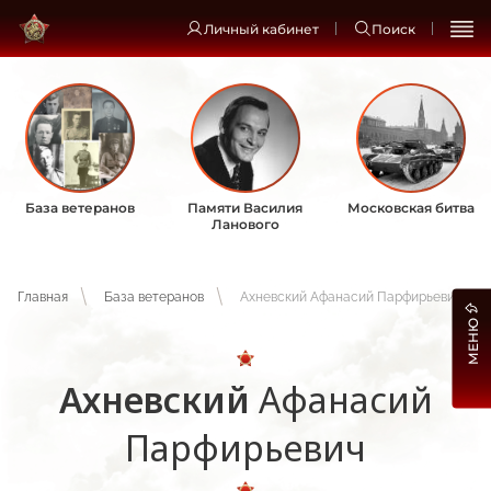
Личный кабинет
Поиск
База ветеранов
Памяти Василия
Московская битва
Ланового
Главная
База ветеранов
Ахневский Афанасий Парфирьевич
МЕНЮ
Ахневский
Афанасий
Парфирьевич