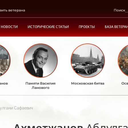
вить ветерана
Поиск
НОВОСТИ
ИСТОРИЧЕСКИЕ СТАТЬИ
ПРОЕКТЫ
БАЗА ВЕТЕРА
анов
Памяти Василия
Московская битва
Осв
Ланового
улгани Сафаевич
Ахметжанов
Абдулг