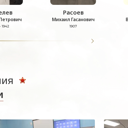
лев
Расоев
Петрович
Михаил Гасанович
- 1942
1907
ния
и