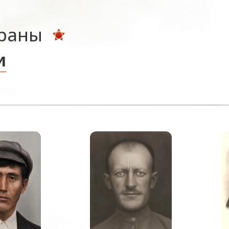
ераны
и