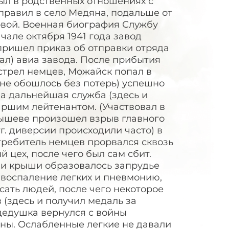
был в родственных отношениях с
правил в село Медяна, подальше от
овой. Военная биография Службу
чале октября 1941 года завод
пришел приказ об отправки отряда
ал) авиа завода. После прибытия
бстрел немцев, Можайск попал в
не обошлось без потерь) успешно
а дальнейшая служба (здесь и
аршим лейтенантом. (Участвовал в
уйбышеве произошел взрыв главного
гг. диверсии происходили часто) в
требитель немцев прорвался сквозь
 цех, после чего был сам сбит.
н и крыши образовалось запрудье
 воспаление легких и пневмонию,
асать людей, после чего некоторое
(здесь и получил медаль за
дедушка вернулся с войны
ны. Ослабленные легкие не давали