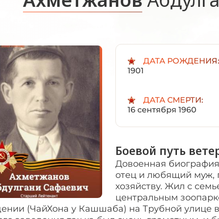
ДАТА РОЖДЕНИЯ
1901
ДАТА СМЕРТИ:
16 сентября 1960
Боевой путь вете
Довоенная биография
отец и любящий муж,
хозяйству. Жил с сем
центральным зоопарко
ении (ЧайХона у Кашшаба) на Трубной улице в