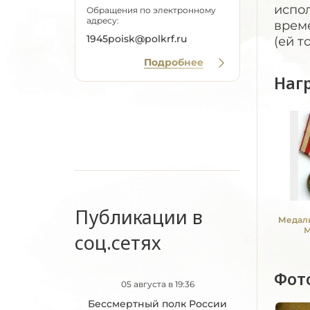
испол
Обращения по электронному
адресу:
врем
1945poisk@polkrf.ru
(ей т
Подробнее
Наг
Публикации в
Медаль
М
соц.сетях
Фот
05 августа в 19:36
Бессмертный полк России