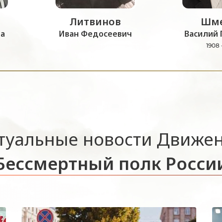
Литвинов
Шме
а
Иван Федосеевич
Василий 
1908 
туальные новости Движе
Бессмертный полк Росси