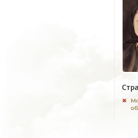
Стр
Мо
об