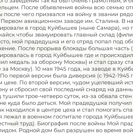
го заведения так ка был очень грамотным, и 
ельцем. После объявления войны всю семью от
 после чего призвался на войну в звании ряд
 Первом авиационном заводе им. Сталина. В на
ировали в город Куйбышев (ныне Самара), но 
айск чтобы эвакуировать главный склад (фили
сто, мой прадедушка и его отряд попал под о
жение. После прорыва блокады большая часть (
ировалась в город Куйбышев где и происходил
ил медаль за оборону Москвы) и стал сразу ст
 за Москву). 10 мая 1945 года, на заводе в К
 По первой версии была диверсия (с 1942-1945 
 цехе. По второй версии, чудом уцелевший ис
ну и сбросил свой последний снаряд на данный
 тушили трое-четверо суток, из-за обвала сте
не куда было деться. Мой прадедушка получил
ак находился в центре цеха и стал помогать сп
 лежал в военном госпитале города Куйбышев 
естный труд). Биография после войны Мой пра
лидом. Родной дом был разрушен во время вой