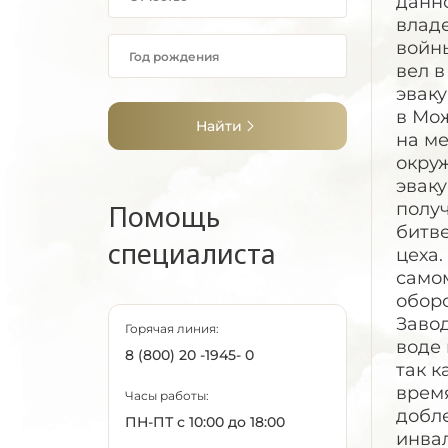
данно
влад
войны
вел в
эваку
в Мож
Найти
на ме
окру
эваку
Помощь
получ
битве
специалиста
цеха.
самом
оборо
Завод
Горячая линия:
воде 
8 (800) 20 -1945- 0
так к
время
Часы работы:
добл
ПН-ПТ с 10:00 до 18:00
инва