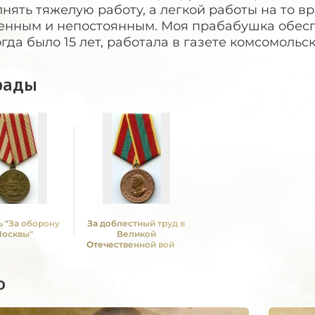
нять тяжелую работу, а легкой работы на то в
енным и непостоянным. Моя прабабушка обес
огда было 15 лет, работала в газете комсомольс
рады
 "За оборону
За доблестный труд в
осквы"
Великой
Отечественной войне
1941—1945 гг.
о