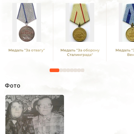
Медаль "За отвагу"
Медаль "За оборону
Медаль "
Сталинграда"
Ве
Фото