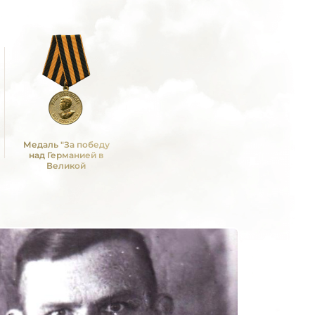
Медаль "За победу
над Германией в
Великой
Отечественной войне
1941 -1945 гг."