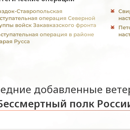
здок-Ставропольская
Сви
ступательная операция Северной
нас
уппы войск Закавказского фронта
Пет
ступательная операция в районе
нас
арая Русса
едние добавленные вет
Бессмертный полк Росси