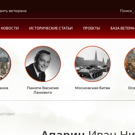
вить ветерана
Поиск
НОВОСТИ
ИСТОРИЧЕСКИЕ СТАТЬИ
ПРОЕКТЫ
БАЗА ВЕТЕРА
анов
Памяти Василия
Московская битва
Осв
Ланового
китович
Апарин
Иван Ни