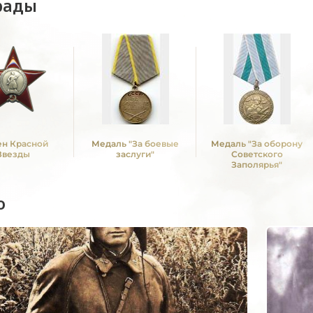
рады
н Красной
Медаль "За боевые
Медаль "За оборону
Звезды
заслуги"
Советского
Заполярья"
о