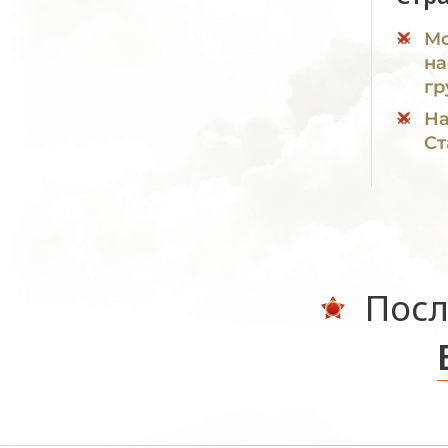
Мо
на
гр
На
Ст
Посл