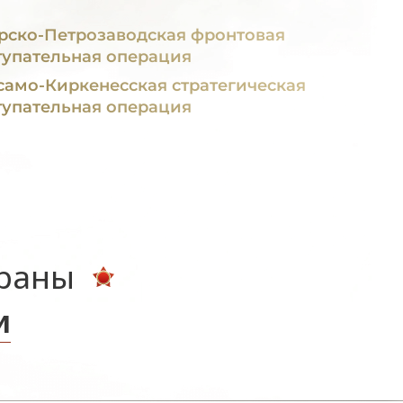
рско-Петрозаводская фронтовая
тупательная операция
само-Киркенесская стратегическая
тупательная операция
ераны
и