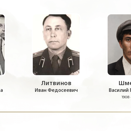
Литвинов
Шме
а
Иван Федосеевич
Василий 
1908 