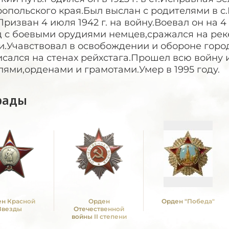
опольского края.Был выслан с родителями в с
Призван 4 июля 1942 г. на войну.Воевал он на
д с боевыми орудиями немцев,сражался на рек
и.Учавствовал в освобождении и обороне горо
исался на стенах рейхстага.Прошел всю войну
ями,орденами и грамотами.Умер в 1995 году.
рады
н Красной
Орден
Орден "Победа"
Звезды
Отечественной
войны II степени