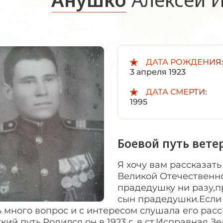
ДАТА РОЖДЕНИЯ
3 апреля 1923
ДАТА СМЕРТИ:
1995
Боевой путь вете
Я хочу вам рассказат
Великой Отечественно
прадедушку ни разу,п
сын прадедушки.Если 
 много вопрос и с интересом слушала его расс
кий путь.Родился он в 1923 г. в ст.Исправная 