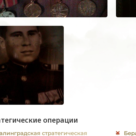
атегические операции
алинградская стратегическая
Бер