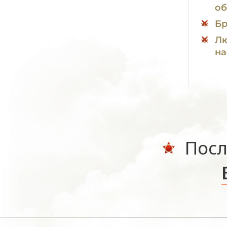
об
Бр
Лю
на
Посл