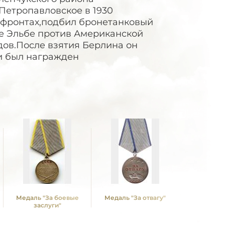
.Петропавловское в 1930
 4 фронтах,подбил бронетанковый
е Эльбе против Американской
дов.После взятия Берлина он
 и был награжден
Медаль "За боевые
Медаль "За отвагу"
Медаль "З
заслуги"
Ленинг