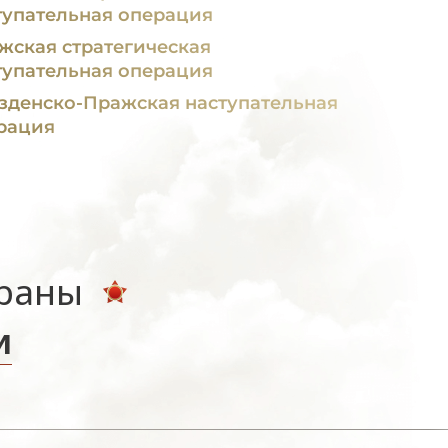
тупательная операция
жская стратегическая
тупательная операция
зденско-Пражская наступательная
рация
ераны
и