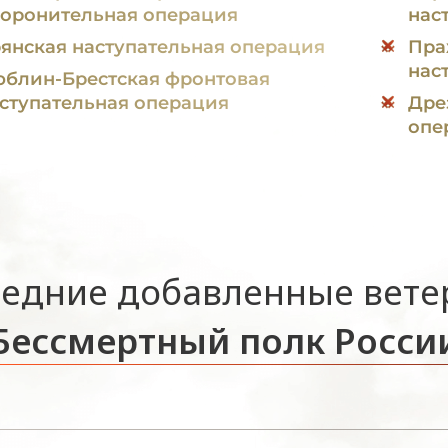
оронительная операция
нас
янская наступательная операция
Пра
нас
блин-Брестская фронтовая
ступательная операция
Дре
опе
едние добавленные вет
Бессмертный полк Росси