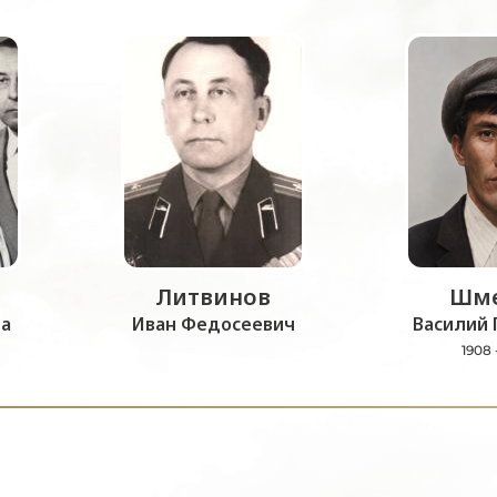
Литвинов
Шме
а
Иван Федосеевич
Василий 
1908 