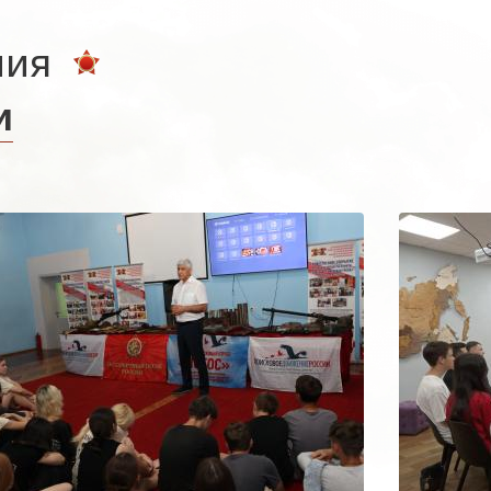
ния
и