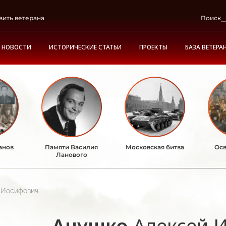
вить ветерана
Поиск
НОВОСТИ
ИСТОРИЧЕСКИЕ СТАТЬИ
ПРОЕКТЫ
БАЗА ВЕТЕРА
анов
Памяти Василия
Московская битва
Осв
Ланового
 Иосифович
Анушко
Алексей 