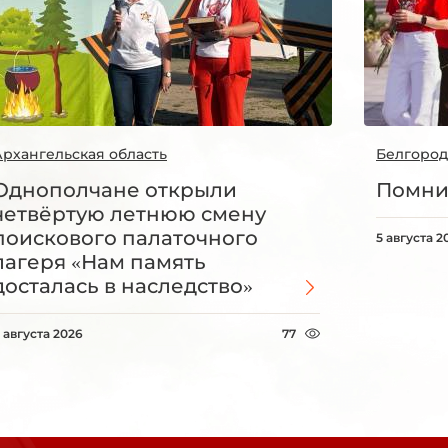
Архангельская область
Белгород
Однополчане открыли
Помни
четвёртую летнюю смену
поискового палаточного
5 августа 2
лагеря «Нам память
досталась в наследство»
 августа 2026
77