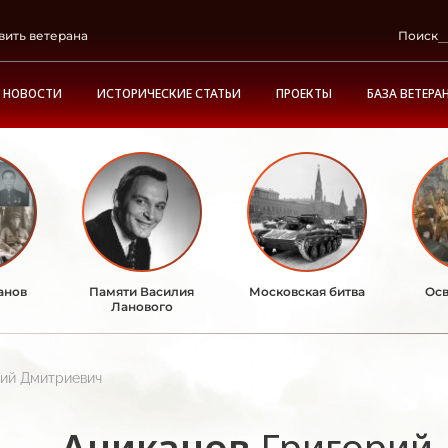
вить ветерана
Поиск
НОВОСТИ
ИСТОРИЧЕСКИЕ СТАТЬИ
ПРОЕКТЫ
БАЗА ВЕТЕРА
анов
Памяти Василия
Московская битва
Осв
Ланового
рий Дмитриевич
Аниканов
Григорий