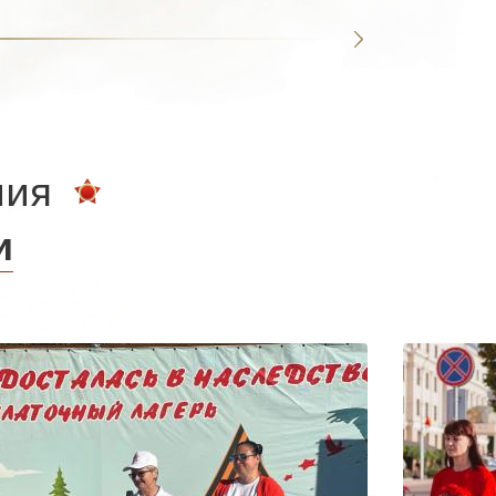
ния
и