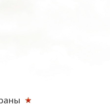
ераны