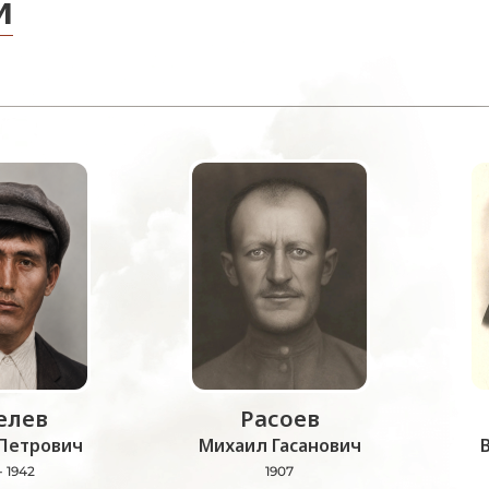
и
лев
Расоев
Петрович
Михаил Гасанович
- 1942
1907