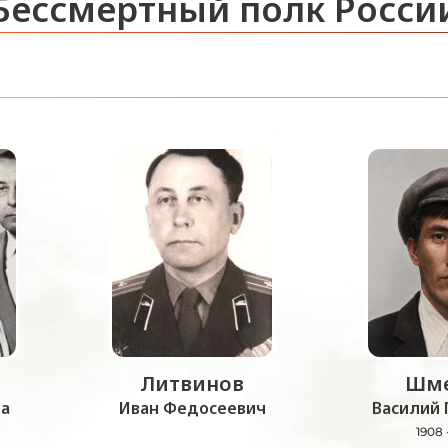
Бессмертный полк Росси
Литвинов
Шме
а
Иван Федосеевич
Василий 
1908 