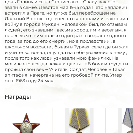
дочь Галину и сына Станислава – Славу, как его
звали в семье. Девятое мая 1945 года Петр Евплович
встретил в Праге, но тут же был переброшен на
Дальний Восток , где воевал с японцами и закончил
войну в городе Мукден. Человеком был, по отзывам
людей , его знавшим, весьма хорошим и веселым, я
пересекся с ним только один раз в возрасте одного
года, за год до его смерти , но в последствии , в
школьном возрасте , бывая в Турках, селе где он жил
и учительствовал, ощущал на себе уважение к нему ,
после того как люди узнавали мою фамилию. На
могиле его всегда лежали цветы . «В боях и труде ты
прожил свой век – Учитель, Солдат, Человек!» Такая
эпитафия начертана на его гробовой плите. Умер
он в 1963 году 24 мая.
Награды