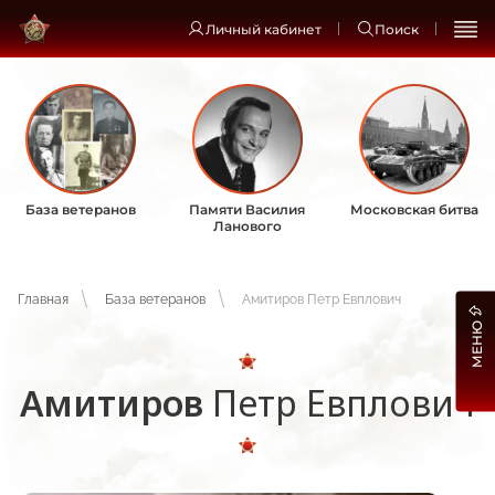
Личный кабинет
Поиск
База ветеранов
Памяти Василия
Московская битва
Ланового
Главная
База ветеранов
Амитиров Петр Евплович
МЕНЮ
Амитиров
Петр Евплович