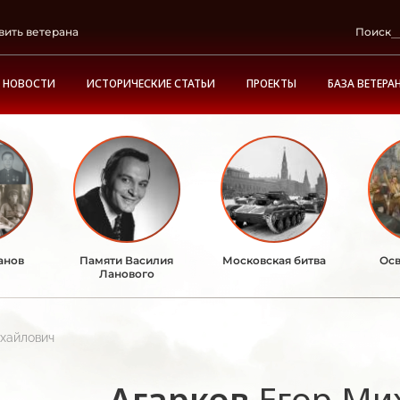
вить ветерана
Поиск
НОВОСТИ
ИСТОРИЧЕСКИЕ СТАТЬИ
ПРОЕКТЫ
БАЗА ВЕТЕРА
анов
Памяти Василия
Московская битва
Осв
Ланового
ихайлович
Агарков
Егор Ми