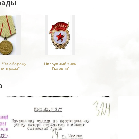
рады
 "За оборону
Нагрудный знак
линграда"
"Гвардия"
о