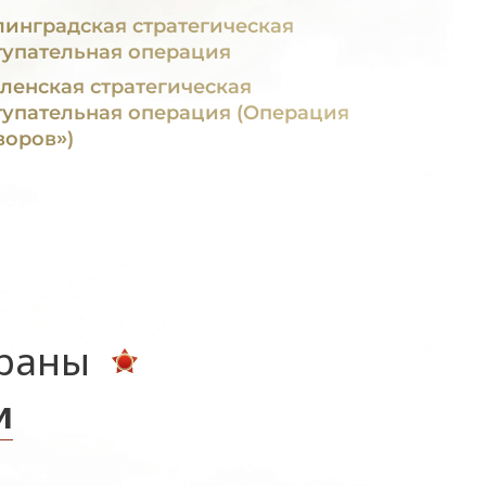
линградская стратегическая
тупательная операция
ленская стратегическая
тупательная операция (Операция
воров»)
ераны
и