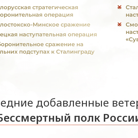
лорусская стратегическая
Ста
оронительная операция
нас
лостокско-Минское сражение
Смо
нас
ецкая наступательная операция
«Су
оронительное сражение на
льних подступах к Сталинграду
едние добавленные вет
Бессмертный полк Росси