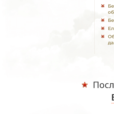
Бе
об
Бе
Ел
Об
да
Посл