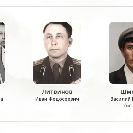
Литвинов
Шме
а
Иван Федосеевич
Василий 
1908 