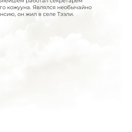
льнейшем работал секретарем
ого кожууна. Являлся необычайно
сию, он жил в селе Тээли.