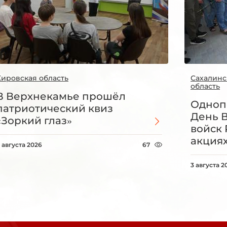
Кировская область
Сахалинс
область
В Верхнекамье прошёл
Одноп
патриотический квиз
День 
«Зоркий глаз»
войск 
акция
 августа 2026
67
3 августа 2