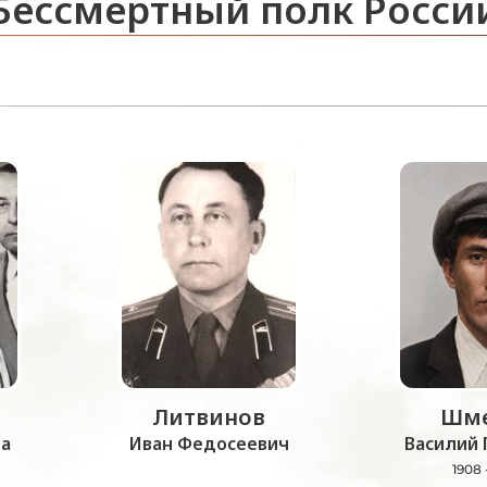
Бессмертный полк Росси
Литвинов
Шме
а
Иван Федосеевич
Василий 
1908 