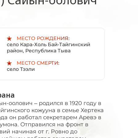
:
МЕСТО РОЖДЕНИЯ:
село Кара-Холь Бай-Тайгинский
район, Республика Тыва
МЕСТО СМЕРТИ:
село Тээли
рана
н-оолович – родился в 1920 году в
айгинского кожууна в семье Хертека
ода он работал секретарем Аревэ в
сумона. Отправился на фронт в
вий начиная от г. Ровно до