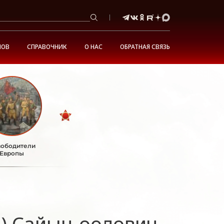
НОВ
СПРАВОЧНИК
О НАС
ОБРАТНАЯ СВЯЗЬ
ободители
Европы
й) Сайын-оолович