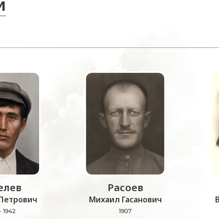
и
лев
Расоев
Петрович
Михаил Гасанович
- 1942
1907