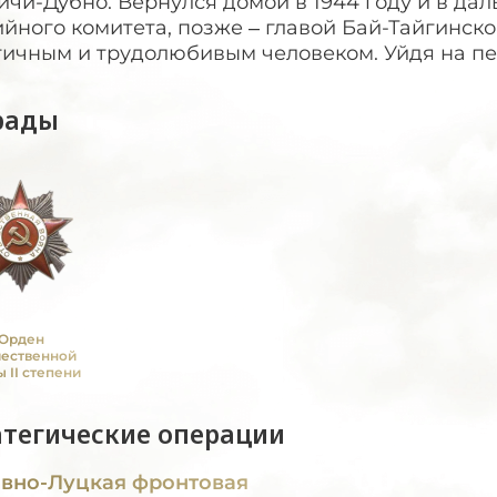
чи-Дубно. Вернулся домой в 1944 году и в да
йного комитета, позже – главой Бай-Тайгинск
ичным и трудолюбивым человеком. Уйдя на пен
рады
Орден
чественной
 II степени
атегические операции
вно-Луцкая фронтовая