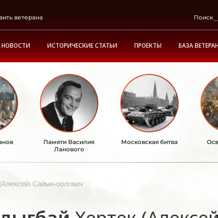
вить ветерана
Поиск
НОВОСТИ
ИСТОРИЧЕСКИЕ СТАТЬИ
ПРОЕКТЫ
БАЗА ВЕТЕРА
анов
Памяти Василия
Московская битва
Осв
Ланового
(Алексей) Сайын-оолович
дыгбай
Хертек (Алексе