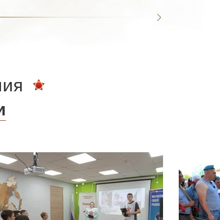
ния
и