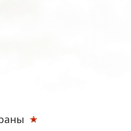
ераны