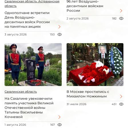
96 лет Воздушно-
Сахалинская область, Астраханская
десантным войскам
область
России
Однополчане встретили
День Воздушно-
2 августа 2026
182
десантных войск России
на памятных акциях
3 августа 2026
150
В Москве простились с
Сахалинская область
Михаилом Ножкиным
На Сахалине увековечили
память участника Великой
31 июля 2026
451
Отечественной войны
Татьяны Васильевны
Кочневой
1 августа 2026
167