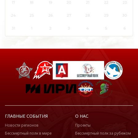
17
18
19
20
21
22
23
24
25
26
27
28
29
30
31
1
2
3
4
5
6
ГЛАВНЫЕ СОБЫТИЯ
О НАС
Новости регионов
Проекты
Бессмертный полк в мире
Бессмертный полк за рубежом