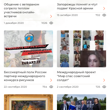
Общение с ветераном
Запорожцы помнят и чтут
согрело теплом
подвиг Красной армии
участников онлайн-
15 октября 2020
702
встречи
1 декабря 2020
1026
Бессмертный полк России
Международный проект
партнер международного
"Мир спас советский
конкурса рисунков
солдат"
22 сентября 2020
754
2 сентября 2020
725