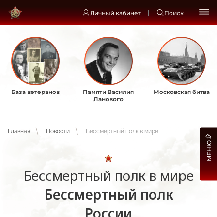
Личный кабинет
Поиск
База ветеранов
Памяти Василия
Московская битва
Ланового
Главная
Новости
Бессмертный полк в мире
МЕНЮ
Бессмертный полк в мире
Бессмертный полк
России