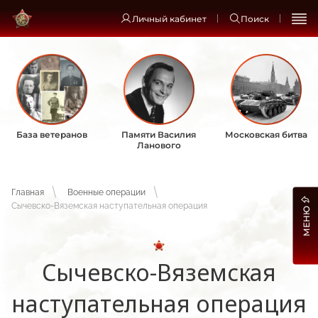
Личный кабинет
Поиск
База ветеранов
Памяти Василия
Московская битва
Ланового
Главная
Военные операции
Сычевско-Вяземская наступательная операция
МЕНЮ
Сычевско-Вяземская
наступательная операция