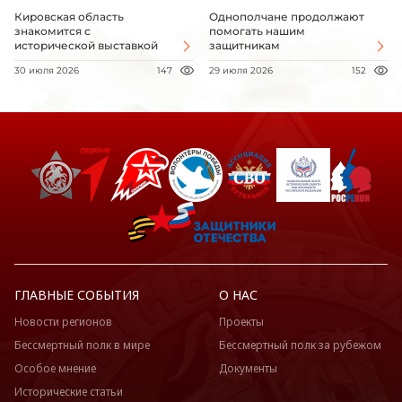
Кировская область
Однополчане продолжают
знакомится с
помогать нашим
исторической выставкой
защитникам
30 июля 2026
147
29 июля 2026
152
ГЛАВНЫЕ СОБЫТИЯ
О НАС
Новости регионов
Проекты
Бессмертный полк в мире
Бессмертный полк за рубежом
Особое мнение
Документы
Исторические статьи