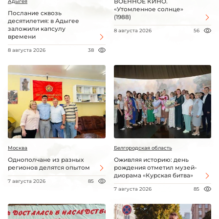
ВОЕННОЕ КИНО.
Адыгея
«Утомленное солнце»
Послание сквозь
(1988)
десятилетия: в Адыгее
заложили капсулу
8 августа 2026
56
времени
8 августа 2026
38
Москва
Белгородская область
Однополчане из разных
Оживляя историю: день
регионов делятся опытом
рождения отметил музей-
диорама «Курская битва»
7 августа 2026
85
7 августа 2026
85