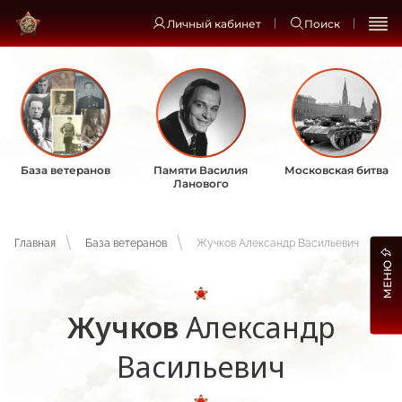
Личный кабинет
Поиск
База ветеранов
Памяти Василия
Московская битва
Ланового
Главная
База ветеранов
Жучков Александр Васильевич
МЕНЮ
Жучков
Александр
Васильевич